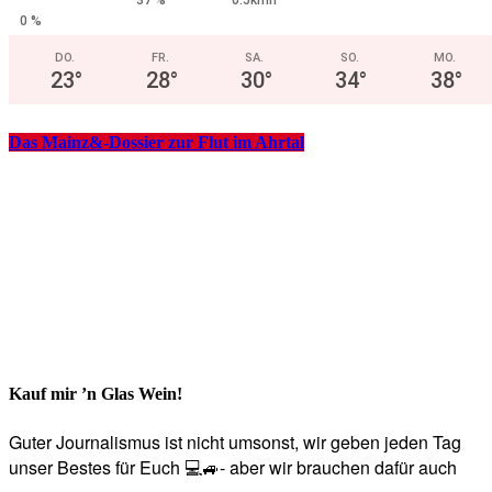
0 %
DO.
FR.
SA.
SO.
MO.
23
°
28
°
30
°
34
°
38
°
Das Mainz&-Dossier zur Flut im Ahrtal
Kauf mir ’n Glas Wein!
Guter Journalismus ist nicht umsonst, wir geben jeden Tag
unser Bestes für Euch 💻🚙- aber wir brauchen dafür auch