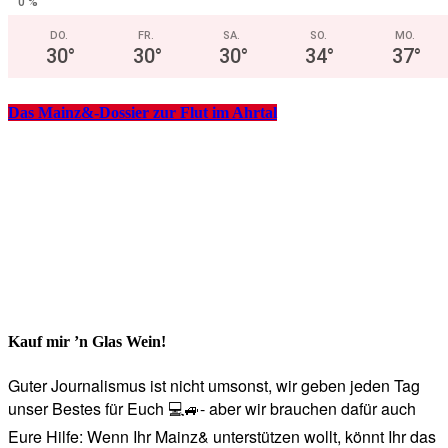
0 %
DO.
FR.
SA.
SO.
MO.
30
°
30
°
30
°
34
°
37
°
Das Mainz&-Dossier zur Flut im Ahrtal
Kauf mir ’n Glas Wein!
Guter Journalismus ist nicht umsonst, wir geben jeden Tag
unser Bestes für Euch 💻🚙- aber wir brauchen dafür auch
Eure Hilfe: Wenn Ihr Mainz& unterstützen wollt, könnt Ihr das