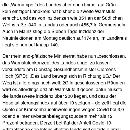
die „Warnampel“ des Landes aber noch immer auf Grün –
kein einziger Landkreis hat bisher die zweite Warnstufe
erreicht, und das von Inzidenzen wie 351 an der Südlichen
Weinstraße, 340 in Landau oder auch 455,7 in Germersheim.
Auch in Mainz stieg die Sieben-Tage-Inzidenz der
Neuinfektionen am Montag deutlich auf 174 an, im Landkreis
liegt sie nun bei knapp 140.
Der rheinland-pfälzische Ministerrat habe nun „beschlossen,
das Warnstufenkonzept des Landes enger zu fassen“,
verkündete am Dienstag Gesundheitsminister Clemens
Hoch (SPD): „Das Land bewegt sich in Richtung 2G.“ Der
Weg ist allerdings noch weit: 2G in geschlossenen Räumen
wird es allerdings erst ab Warnstufe 3 geben, dafür müsste
die landesweite Inzidenz über 200 liegen, und dazu der
Hospitalisierungsindex auf über 10 steigen – derzeit liegt die
Quote der Krankenhauseinweisungen wegen Covid bei 3,0 –
oder die Intensivbettenbelegungsquotient mehr als 12
Prozent betragen. Derzeit beträgt der Anteil Covid-19-
Erkrankter an den Intensivbetten landeweit gerade einmal