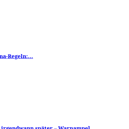
na-Regeln:...
z irgendwann später – Warnampel...