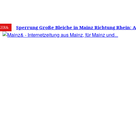
9. August 2026
Mainz
C
34.1
Sperrung Große Bleiche in Mainz Richtung Rhein: 
KER&
verwirrt, Mainzer stinksauer – Haben die Mainzer 
gestimmt?