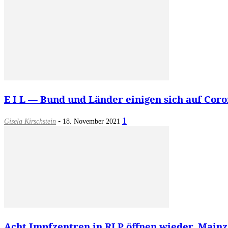
E I L — Bund und Länder einigen sich auf Coro
-
1
Gisela Kirschstein
18. November 2021
Acht Impfzentren in RLP öffnen wieder, Main