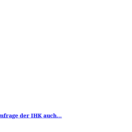
WISSEN&
VERKEHR&
FLUT AHRTAL&
NA
mfrage der IHK auch...