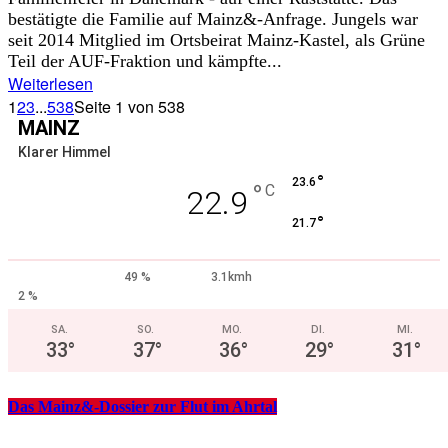
bestätigte die Familie auf Mainz&-Anfrage. Jungels war
seit 2014 Mitglied im Ortsbeirat Mainz-Kastel, als Grüne
Teil der AUF-Fraktion und kämpfte...
Weiterlesen
1
2
3
...
538
Seite 1 von 538
MAINZ
Klarer Himmel
°
23.6
°
C
22.9
°
21.7
49 %
3.1kmh
2 %
SA.
SO.
MO.
DI.
MI.
33
°
37
°
36
°
29
°
31
°
Das Mainz&-Dossier zur Flut im Ahrtal