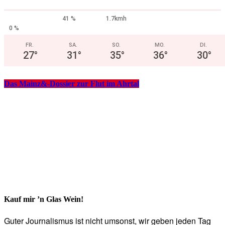
41 %
1.7kmh
0 %
FR.
SA.
SO.
MO.
DI.
27
°
31
°
35
°
36
°
30
°
Das Mainz&-Dossier zur Flut im Ahrtal
Kauf mir ’n Glas Wein!
Guter Journalismus ist nicht umsonst, wir geben jeden Tag