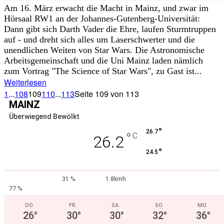
Am 16. März erwacht die Macht in Mainz, und zwar im
Hörsaal RW1 an der Johannes-Gutenberg-Universität:
Dann gibt sich Darth Vader die Ehre, laufen Sturmtruppen
auf - und dreht sich alles um Laserschwerter und die
unendlichen Weiten von Star Wars. Die Astronomische
Arbeitsgemeinschaft und die Uni Mainz laden nämlich
zum Vortrag "The Science of Star Wars", zu Gast ist...
Weiterlesen
1
...
108
109
110
...
113
Seite 109 von 113
MAINZ
Überwiegend Bewölkt
°
26.7
°
C
26.2
°
24.5
31 %
1.8kmh
77 %
DO.
FR.
SA.
SO.
MO.
26
°
30
°
30
°
32
°
36
°