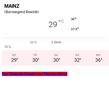
MAINZ
Überwiegend Bewölkt
°
30
°
C
29
°
27.4
22 %
2.2kmh
70 %
DO.
FR.
SA.
SO.
MO.
29
°
30
°
30
°
32
°
36
°
Das Mainz&-Dossier zur Flut im Ahrtal