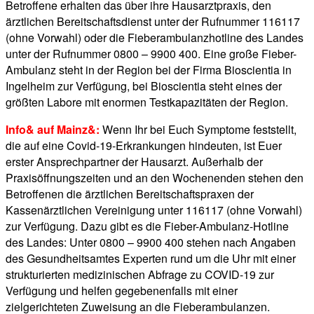
Betroffene erhalten das über ihre Hausarztpraxis, den
ärztlichen Bereitschaftsdienst unter der Rufnummer 116117
(ohne Vorwahl) oder die Fieberambulanzhotline des Landes
unter der Rufnummer 0800 – 9900 400. Eine große Fieber-
Ambulanz steht in der Region bei der Firma Bioscientia in
Ingelheim zur Verfügung, bei Bioscientia steht eines der
größten Labore mit enormen Testkapazitäten der Region.
Info& auf Mainz&:
Wenn Ihr bei Euch Symptome feststellt,
die auf eine Covid-19-Erkrankungen hindeuten, ist Euer
erster Ansprechpartner der Hausarzt. Außerhalb der
Praxisöffnungszeiten und an den Wochenenden stehen den
Betroffenen die ärztlichen Bereitschaftspraxen der
Kassenärztlichen Vereinigung unter 116117 (ohne Vorwahl)
zur Verfügung. Dazu gibt es die Fieber-Ambulanz-Hotline
des Landes: Unter 0800 – 9900 400 stehen nach Angaben
des Gesundheitsamtes Experten rund um die Uhr mit einer
strukturierten medizinischen Abfrage zu COVID-19 zur
Verfügung und helfen gegebenenfalls mit einer
zielgerichteten Zuweisung an die Fieberambulanzen.