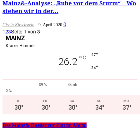
Mainz&-Analyse: „Ruhe vor dem Sturm“ – Wo
stehen wir in der...
-
0
Gisela Kirschstein
9. April 2020
1
2
3
Seite 1 von 3
MAINZ
Klarer Himmel
°
27
°
C
26.2
°
24
39 %
4kmh
0 %
DO.
FR.
SA.
SO.
MO.
30
°
30
°
30
°
34
°
37
°
Das Mainz&-Dossier zur Flut im Ahrtal