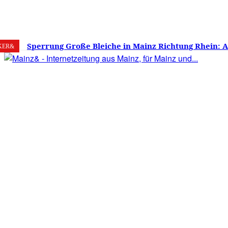
9. August 2026
Mainz
C
19.6
Sperrung Große Bleiche in Mainz Richtung Rhein: 
KER&
verwirrt, Mainzer stinksauer – Haben die Mainzer 
gestimmt?