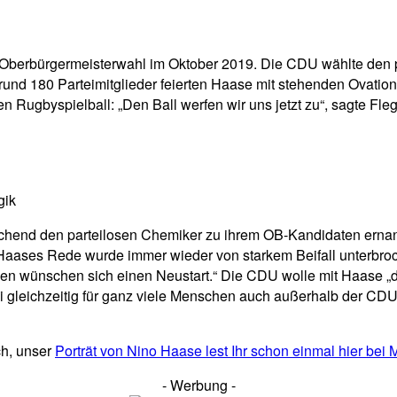
pp
Email
Drucken
ie Oberbürgermeisterwahl im Oktober 2019. Die CDU wählte den
und 180 Parteimitglieder feierten Haase mit stehenden Ovatione
n Rugbyspielball: „Den Ball werfen wir uns jetzt zu“, sagte Fle
gik
chend den parteilosen Chemiker zu ihrem OB-Kandidaten ernan
aases Rede wurde immer wieder von starkem Beifall unterbroch
hen wünschen sich einen Neustart.“ Die CDU wolle mit Haase 
 gleichzeitig für ganz viele Menschen auch außerhalb der CDU w
och, unser
Porträt von Nino Haase lest Ihr schon einmal hier bei
- Werbung -