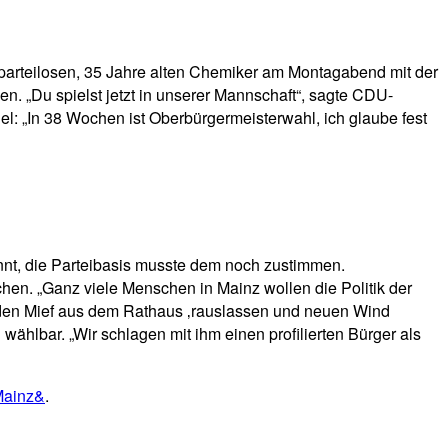
 parteilosen, 35 Jahre alten Chemiker am Montagabend mit der
n. „Du spielst jetzt in unserer Mannschaft“, sagte CDU-
gel: „In 38 Wochen ist Oberbürgermeisterwahl, ich glaube fest
nt, die Parteibasis musste dem noch zustimmen.
en. „Ganz viele Menschen in Mainz wollen die Politik der
„den Mief aus dem Rathaus ‚rauslassen und neuen Wind
ählbar. „Wir schlagen mit ihm einen profilierten Bürger als
 Mainz&
.