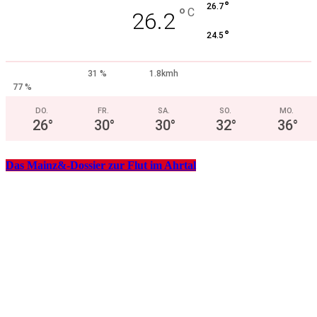
°
26.7
°
C
26.2
°
24.5
31 %
1.8kmh
77 %
DO.
FR.
SA.
SO.
MO.
26
°
30
°
30
°
32
°
36
°
Das Mainz&-Dossier zur Flut im Ahrtal