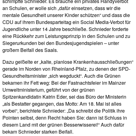
schimpfte Schnieder. Es brauche ein privates Handyverbot
an Schulen, er wolle sich „dafür einsetzen, dass wir die
mentale Gesundheit unserer Kinder schützen“ und dass die
CDU auf ihrem Bundesparteitag ein Social Media-Verbot für
Jugendliche unter 14 Jahre beschließe. Schnieder forderte
eine Rückkehr zum Leistungsprinzip in den Schulen und zu
Siegerurkunden bei den Bundesjugendspielen – unter
großem Beifall des Saals.
Dazu geißelte er „kalte, planlose Krankenhausschließungen“
gerade im Norden von Rheinland-Pfalz, zu denen der SPD-
Gesundheitsminister „sich wegduckt“. Auch die Grünen
bekamen ihr Fett weg: Bei der Fastnachtsfeier im Mainzer
Umweltministerium, geführt von der grünen
Spitzenkandidatin Katrin Eder, sei das Büro der Ministerin
„als Bestatter gegangen, das Motto: Am 18. Mai ist alles
vorbei“, berichtete Schnieder: „Da schreibt die Politik ihre
Pointen selbst, denn Recht haben Sie: dann ist Schluss in
diesem Land mit der grünen Besserwisserei!“ Auch dafür
bekam Schnieder starken Beifall.