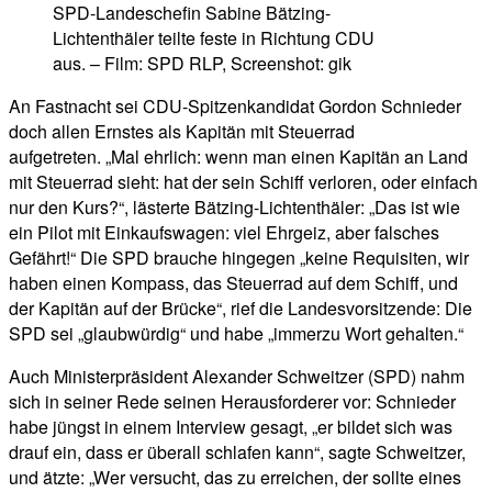
SPD-Landeschefin Sabine Bätzing-
Lichtenthäler teilte feste in Richtung CDU
aus. – Film: SPD RLP, Screenshot: gik
An Fastnacht sei CDU-Spitzenkandidat Gordon Schnieder
doch allen Ernstes als Kapitän mit Steuerrad
aufgetreten. „Mal ehrlich: wenn man einen Kapitän an Land
mit Steuerrad sieht: hat der sein Schiff verloren, oder einfach
nur den Kurs?“, lästerte Bätzing-Lichtenthäler: „Das ist wie
ein Pilot mit Einkaufswagen: viel Ehrgeiz, aber falsches
Gefährt!“ Die SPD brauche hingegen „keine Requisiten, wir
haben einen Kompass, das Steuerrad auf dem Schiff, und
der Kapitän auf der Brücke“, rief die Landesvorsitzende: Die
SPD sei „glaubwürdig“ und habe „immerzu Wort gehalten.“
Auch Ministerpräsident Alexander Schweitzer (SPD) nahm
sich in seiner Rede seinen Herausforderer vor: Schnieder
habe jüngst in einem Interview gesagt, „er bildet sich was
drauf ein, dass er überall schlafen kann“, sagte Schweitzer,
und ätzte: „Wer versucht, das zu erreichen, der sollte eines