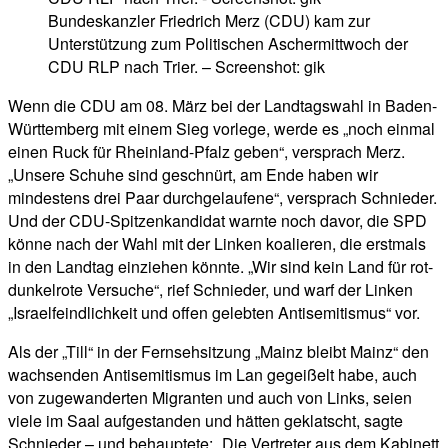
Bundeskanzler Friedrich Merz (CDU) kam zur
Unterstützung zum Politischen Aschermittwoch der
CDU RLP nach Trier. – Screenshot: gik
Wenn die CDU am 08. März bei der Landtagswahl in Baden-
Württemberg mit einem Sieg vorlege, werde es „noch einmal
einen Ruck für Rheinland-Pfalz geben“, versprach Merz.
„Unsere Schuhe sind geschnürt, am Ende haben wir
mindestens drei Paar durchgelaufene“, versprach Schnieder.
Und der CDU-Spitzenkandidat warnte noch davor, die SPD
könne nach der Wahl mit der Linken koalieren, die erstmals
in den Landtag einziehen könnte. „Wir sind kein Land für rot-
dunkelrote Versuche“, rief Schnieder, und warf der Linken
„Israelfeindlichkeit und offen gelebten Antisemitismus“ vor.
Als der „Till“ in der Fernsehsitzung „Mainz bleibt Mainz“ den
wachsenden Antisemitismus im Lan gegeißelt habe, auch
von zugewanderten Migranten und auch von Links, seien
viele im Saal aufgestanden und hätten geklatscht, sagte
Schnieder – und behauptete: „Die Vertreter aus dem Kabinett