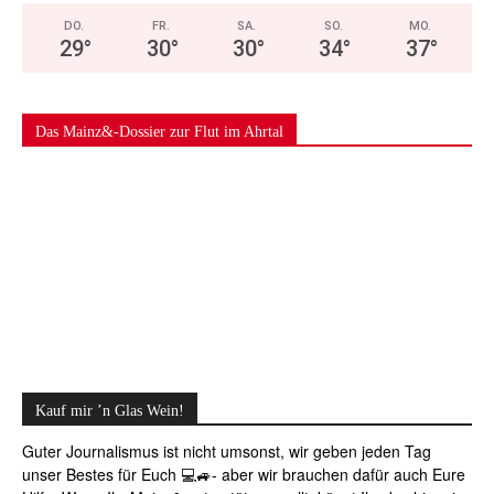
DO.
FR.
SA.
SO.
MO.
29
°
30
°
30
°
34
°
37
°
Das Mainz&-Dossier zur Flut im Ahrtal
Kauf mir ’n Glas Wein!
Guter Journalismus ist nicht umsonst, wir geben jeden Tag
unser Bestes für Euch 💻🚙- aber wir brauchen dafür auch Eure