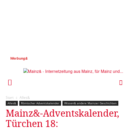
Werbung&
Start
Alles&
Alles&
Römischer Adventskalender
Wissen& andere Mainzer Geschichten
Mainz&-Adventskalender,
Türchen 18: