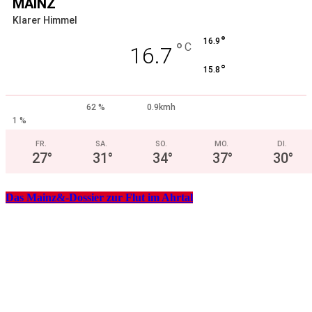
MAINZ
Klarer Himmel
°
16.9
°
C
16.7
°
15.8
62 %
0.9kmh
1 %
FR.
SA.
SO.
MO.
DI.
27
°
31
°
34
°
37
°
30
°
Das Mainz&-Dossier zur Flut im Ahrtal