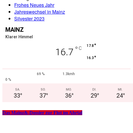
Frohes Neues Jahr
Jahreswechsel in Mainz
Silvester 2023
MAINZ
Klarer Himmel
°
17.8
°
C
16.7
°
16.3
69 %
1.3kmh
0 %
SA.
SO.
MO.
DI.
MI.
33
°
37
°
36
°
29
°
24
°
Das Mainz&-Dossier zur Flut im Ahrtal