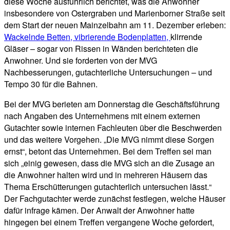
diese Woche ausführlich berichtet, was die Anwohner
insbesondere von Ostergraben und Marienborner Straße seit
dem Start der neuen Mainzelbahn am 11. Dezember erleben:
Wackelnde Betten, vibrierende Bodenplatten,
klirrende
Gläser – sogar von Rissen in Wänden berichteten die
Anwohner. Und sie forderten von der MVG
Nachbesserungen, gutachterliche Untersuchungen – und
Tempo 30 für die Bahnen.
Bei der MVG berieten am Donnerstag die Geschäftsführung
nach Angaben des Unternehmens mit einem externen
Gutachter sowie internen Fachleuten über die Beschwerden
und das weitere Vorgehen. „Die MVG nimmt diese Sorgen
ernst“, betont das Unternehmen. Bei dem Treffen sei man
sich „einig gewesen, dass die MVG sich an die Zusage an
die Anwohner halten wird und in mehreren Häusern das
Thema Erschütterungen gutachterlich untersuchen lässt.“
Der Fachgutachter werde zunächst festlegen, welche Häuser
dafür infrage kämen. Der Anwalt der Anwohner hatte
hingegen bei einem Treffen vergangene Woche gefordert,