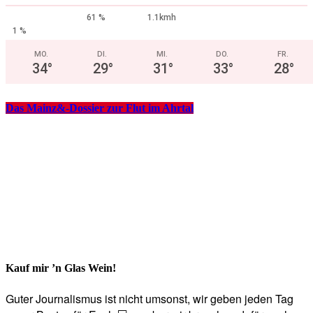
61 %
1.1kmh
1 %
MO.
DI.
MI.
DO.
FR.
34
°
29
°
31
°
33
°
28
°
Das Mainz&-Dossier zur Flut im Ahrtal
Kauf mir ’n Glas Wein!
Guter Journalismus ist nicht umsonst, wir geben jeden Tag