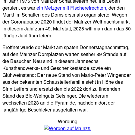
im Jahr 1975 von Mainzer Schaustellern neu ins Leben
gerufen, es war
ein Metzger mit Fischereirechten,
der den
Markt im Schatten des Doms erstmals organisierte. Wegen
der Coronapause 2020 findet der Mainzer Weihnachtsmarkt
in diesem Jahr zum 49. Mal statt, 2025 will man dann das 50-
jährige Jubiläum feiern.
Eröffnet wurde der Markt am späten Donnerstagnachmittag,
auf den Mainzer Domplätzen warten seither 89 Stände auf
die Besucher. Neu sind in diesem Jahr sechs
Kunsthandwerks- und Geschenkestände sowie ein
Glühweinstand: Der neue Stand von Mario-Peter Wingender
aus der bekannten Schaustellerfamilie steht in Höhe des
Sinn Leffers und ersetzt den bis 2022 dort zu findenden
Stand des Bio-Weinguts Geisinger. Die wiederum
wechselten 2023 an die Pyramide, nachdem dort der
langjährige Beschicker ausgefallen war.
- Werbung -