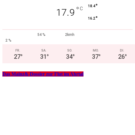
°
18.4
°
C
17.9
°
16.2
54 %
2kmh
2 %
FR.
SA.
SO.
MO.
DI.
27
°
31
°
34
°
37
°
26
°
Das Mainz&-Dossier zur Flut im Ahrtal