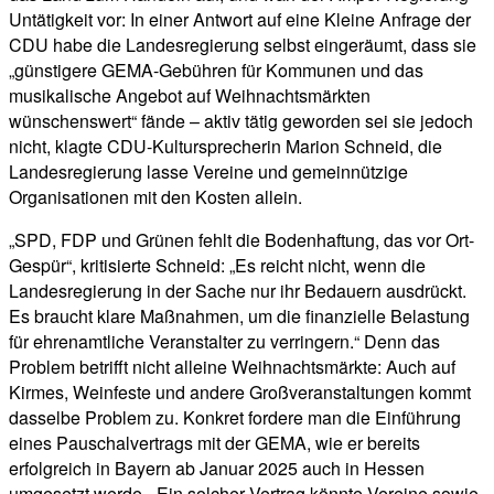
Untätigkeit vor: In einer Antwort auf eine Kleine Anfrage der
CDU habe die Landesregierung selbst eingeräumt, dass sie
„günstigere GEMA-Gebühren für Kommunen und das
musikalische Angebot auf Weihnachtsmärkten
wünschenswert“ fände – aktiv tätig geworden sei sie jedoch
nicht, klagte CDU-Kultursprecherin Marion Schneid, die
Landesregierung lasse Vereine und gemeinnützige
Organisationen mit den Kosten allein.
„SPD, FDP und Grünen fehlt die Bodenhaftung, das vor Ort-
Gespür“, kritisierte Schneid: „Es reicht nicht, wenn die
Landesregierung in der Sache nur ihr Bedauern ausdrückt.
Es braucht klare Maßnahmen, um die finanzielle Belastung
für ehrenamtliche Veranstalter zu verringern.“ Denn das
Problem betrifft nicht alleine Weihnachtsmärkte: Auch auf
Kirmes, Weinfeste und andere Großveranstaltungen kommt
dasselbe Problem zu. Konkret fordere man die Einführung
eines Pauschalvertrags mit der GEMA, wie er bereits
erfolgreich in Bayern ab Januar 2025 auch in Hessen
umgesetzt werde. „Ein solcher Vertrag könnte Vereine sowie