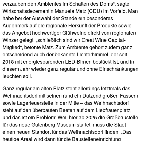
verzaubernden Ambientes im Schatten des Doms“, sagte
Wirtschaftsdezernentin Manuela Matz (CDU) im Vorfeld. Man
habe bei der Auswahl der Stände ein besonderes
Augenmerk auf die regionale Herkunft der Produkte sowie
das Angebot hochwertiger Glühweine direkt vom regionalen
Winzer gelegt, „schließlich sind wir Great Wine Capital-
Mitglied“, betonte Matz. Zum Ambiente gehört zudem ganz
entscheidend auch der bekannte Lichterhimmel, der seit
2018 mit energiesparenden LED-Birnen bestückt ist, und in
diesem Jahr wieder ganz regulär und ohne Einschränkungen
leuchten soll.
Ganz regulär am alten Platz steht allerdings letztmals das
Weihnachtsdorf mit seinen rund ein Dutzend großen Fässern
sowie Lagerfeuerstelle in der Mitte – das Weihnachtsdorf
steht auf den überbauten Beeten auf dem Liebfrauenplatz,
und das ist ein Problem: Weil hier ab 2025 die Großbaustelle
für das neue Gutenberg Museum startet, muss die Stadt
einen neuen Standort für das Weihnachtsdorf finden. „Das
heutige Areal wird dann für die Baustelleneinrichtung