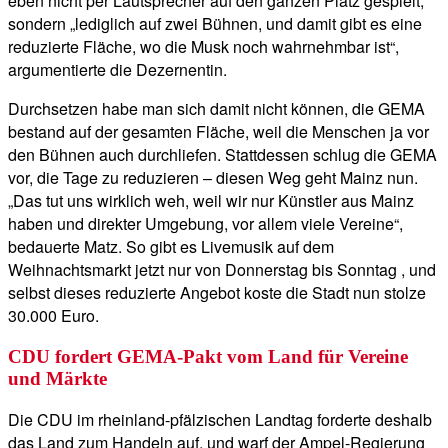
eben nicht per Lautsprecher auf den ganzen Platz gespielt,
sondern „lediglich auf zwei Bühnen, und damit gibt es eine
reduzierte Fläche, wo die Musk noch wahrnehmbar ist“,
argumentierte die Dezernentin.
Durchsetzen habe man sich damit nicht können, die GEMA
bestand auf der gesamten Fläche, weil die Menschen ja vor
den Bühnen auch durchliefen. Stattdessen schlug die GEMA
vor, die Tage zu reduzieren – diesen Weg geht Mainz nun.
„Das tut uns wirklich weh, weil wir nur Künstler aus Mainz
haben und direkter Umgebung, vor allem viele Vereine“,
bedauerte Matz. So gibt es Livemusik auf dem
Weihnachtsmarkt jetzt nur von Donnerstag bis Sonntag , und
selbst dieses reduzierte Angebot koste die Stadt nun stolze
30.000 Euro.
CDU fordert GEMA-Pakt vom Land für Vereine
und Märkte
Die CDU im rheinland-pfälzischen Landtag forderte deshalb
das Land zum Handeln auf, und warf der Ampel-Regierung