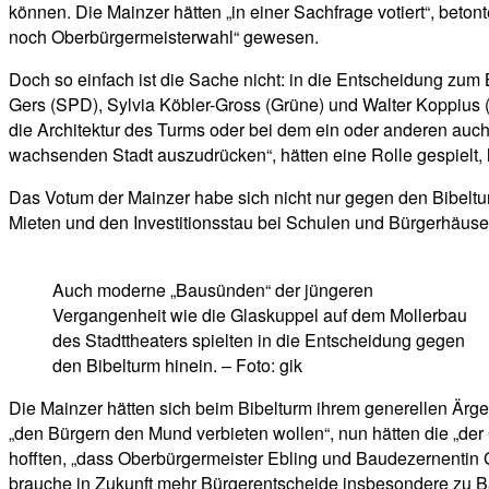
können. Die Mainzer hätten „in einer Sachfrage votiert“, be
noch Oberbürgermeisterwahl“ gewesen.
Doch so einfach ist die Sache nicht: in die Entscheidung zum B
Gers (SPD), Sylvia Köbler-Gross (Grüne) und Walter Koppius
die Architektur des Turms oder bei dem ein oder anderen auc
wachsenden Stadt auszudrücken“, hätten eine Rolle gespielt, h
Das Votum der Mainzer habe sich nicht nur gegen den Bibeltu
Mieten und den Investitionsstau bei Schulen und Bürgerhäusern
Auch moderne „Bausünden“ der jüngeren
Vergangenheit wie die Glaskuppel auf dem Mollerbau
des Stadttheaters spielten in die Entscheidung gegen
den Bibelturm hinein. – Foto: gik
Die Mainzer hätten sich beim Bibelturm ihrem generellen Ärger
„den Bürgern den Mund verbieten wollen“, nun hätten die „der
hofften, „dass Oberbürgermeister Ebling und Baudezernentin 
brauche in Zukunft mehr Bürgerentscheide insbesondere zu B