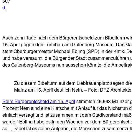
307
0
Facebook
Twitter
Telegram
WhatsA
Auch zehn Tage nach dem Bürgerentscheid zum Bibelturm wird 
15. April gegen den Turmbau am Gutenberg-Museum. Das klare V
steht Oberbürgermeister Michael Ebling (SPD) in der Kritik.
und habe versäumt, die Bürger der Stadt zusammenzuführen u
des Gutenberg-Museums nun aussehen könnte: die Ampelfraktio
Zu diesem Bibelturm auf dem Liebfrauenplatz sagten die
Mainz am 15. April deutlich Nein. – Foto: DFZ Architekte
Beim Bürgerentscheid am 15. April
stimmten 49.663 Mainzer ge
Prozent Nein sind eine Klatsche mit Anlauf für das Nichtstun d
einfach versagt und ist zusammen mit dem Stadtvorstand maßge
wurde.“ Ebling habe es in den Wochen vor dem Bürgerentschei
sei. „Dabei ist es seine Aufgabe, die Menschen zusammenzufü