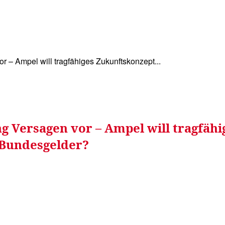
WISSEN&
VERKEHR&
FLUT AHRTAL&
NA
r – Ampel will tragfähiges Zukunftskonzept...
g Versagen vor – Ampel will tragfäh
 Bundesgelder?