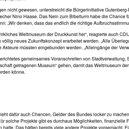
 nicht gewesen, unterstreicht die Bürgerinitiative Gutenberg-
echer Nino Haase. Das Nein zum Bibelturm habe die Chance für 
nn: „Wir denken, dass das endlich die richtige Aufbruchsstimmun
irkliches Weltmuseum der Druckkunst her“, reagierte auch CDU-
n völlig neues Zukunftskonzept erarbeitet werden. „Alle Überle
 Akteure müssten eingebunden werden. „Alleingänge der Verwalt
elgerichtetes gemeinsames Voranschreiten von Stadtverwaltung,
rgerschaft getragenen Museum“ gehen, damit das Weltmuseum der
erden könne.
eht dafür auch Chancen, Gelder des Bundes locker zu machen:
ür solche Projekte gibt es durchaus Möglichkeiten, finanziell
 hatte. Das hätten bereits viele andere Projekte vorgemacht. F