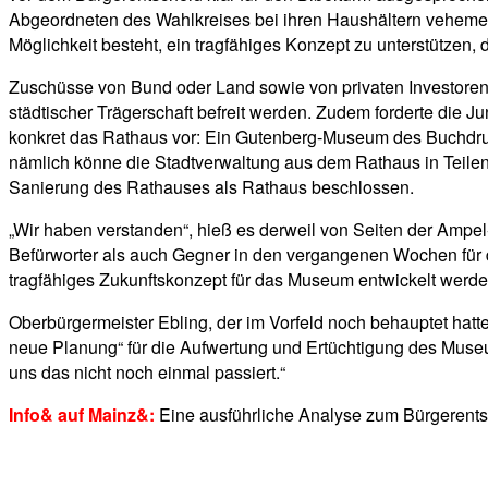
Abgeordneten des Wahlkreises bei ihren Haushältern vehemen
Möglichkeit besteht, ein tragfähiges Konzept zu unterstützen, d
Zuschüsse von Bund oder Land sowie von privaten Investoren
städtischer Trägerschaft befreit werden. Zudem forderte die 
konkret das Rathaus vor: Ein Gutenberg-Museum des Buchdruc
nämlich könne die Stadtverwaltung aus dem Rathaus in Teilen i
Sanierung des Rathauses als Rathaus beschlossen.
„Wir haben verstanden“, hieß es derweil von Seiten der Ampel
Befürworter als auch Gegner in den vergangenen Wochen für 
tragfähiges Zukunftskonzept für das Museum entwickelt werden
Oberbürgermeister Ebling, der im Vorfeld noch behauptet hatte
neue Planung“ für die Aufwertung und Ertüchtigung des Museum
uns das nicht noch einmal passiert.“
Info& auf Mainz&:
Eine ausführliche Analyse zum Bürgerents