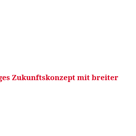
RRETEI&
WEIN&
SPONSORED&
WERBEN AUF
iges Zukunftskonzept mit breiter