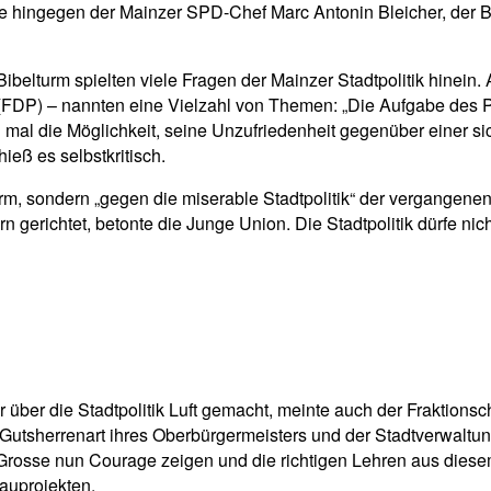
tonte hingegen der Mainzer SPD-Chef Marc Antonin Bleicher, de
ibelturm spielten viele Fragen der Mainzer Stadtpolitik hinein.
 (FDP) – nannten eine Vielzahl von Themen: „Die Aufgabe des 
h mal die Möglichkeit, seine Unzufriedenheit gegenüber einer 
ieß es selbstkritisch.
rm, sondern „gegen die miserable Stadtpolitik“ der vergangene
 gerichtet, betonte die Junge Union. Die Stadtpolitik dürfe ni
 über die Stadtpolitik Luft gemacht, meinte auch der Fraktions
 Gutsherrenart ihres Oberbürgermeisters und der Stadtverwaltun
Grosse nun Courage zeigen und die richtigen Lehren aus diese
auprojekten.