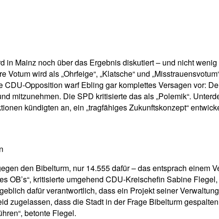
pp
Email
Drucken
in Mainz noch über das Ergebnis diskutiert – und nicht wenig 
otum wird als „Ohrfeige“, „Klatsche“ und „Misstrauensvotum“ g
 Die CDU-Opposition warf Ebling gar komplettes Versagen vor: 
nd mitzunehmen. Die SPD kritisierte das als „Polemik“. Unte
nen kündigten an, ein „tragfähiges Zukunftskonzept“ entwicke
n
gen den Bibelturm, nur 14.555 dafür – das entsprach einem Ver
es OB’s“, kritisierte umgehend CDU-Kreischefin Sabine Flegel, s
blich dafür verantwortlich, dass ein Projekt seiner Verwaltun
d zugelassen, dass die Stadt in der Frage Bibelturm gespalte
hren“, betonte Flegel.