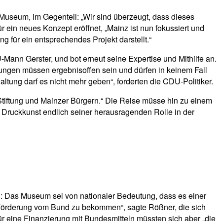
Museum, im Gegenteil: „Wir sind überzeugt, dass dieses
ein neues Konzept eröffnet, „Mainz ist nun fokussiert und
g für ein entsprechendes Projekt darstellt.“
Mann Gerster, und bot erneut seine Expertise und Mithilfe an.
gungen müssen ergebnisoffen sein und dürfen in keinem Fall
ung darf es nicht mehr geben“, forderten die CDU-Politiker.
 Stiftung und Mainzer Bürgern.“ Die Reise müsse hin zu einem
 Druckkunst endlich seiner herausragenden Rolle in der
 Das Museum sei von nationaler Bedeutung, dass es einer
e Förderung vom Bund zu bekommen“, sagte Rößner, die sich
ür eine Finanzierung mit Bundesmitteln müssten sich aber „die