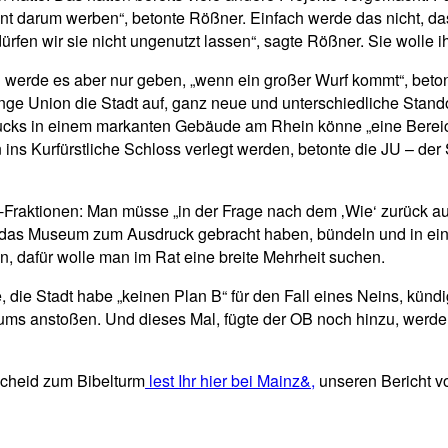
t darum werben“, betonte Rößner. Einfach werde das nicht, da
ürfen wir sie nicht ungenutzt lassen“, sagte Rößner. Sie wolle i
 werde es aber nur geben, „wenn ein großer Wurf kommt“, bet
Junge Union die Stadt auf, ganz neue und unterschiedliche Stan
ks in einem markanten Gebäude am Rhein könne „eine Bereicher
ns Kurfürstliche Schloss verlegt werden, betonte die JU – der S
-Fraktionen: Man müsse „in der Frage nach dem ‚Wie‘ zurück auf
das Museum zum Ausdruck gebracht haben, bündeln und in eine S
, dafür wolle man im Rat eine breite Mehrheit suchen.
, die Stadt habe „keinen Plan B“ für den Fall eines Neins, kün
s anstoßen. Und dieses Mal, fügte der OB noch hinzu, werde man
cheid zum Bibelturm
lest Ihr hier bei Mainz&,
unseren Bericht 