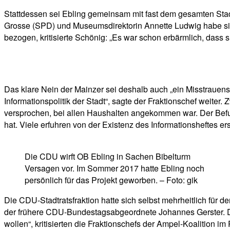
Stattdessen sei Ebling gemeinsam mit fast dem gesamten Stad
Grosse (SPD) und Museumsdirektorin Annette Ludwig habe sich
bezogen, kritisierte Schönig: „Es war schon erbärmlich, dass si
Das klare Nein der Mainzer sei deshalb auch „ein Misstrauens
Informationspolitik der Stadt“, sagte der Fraktionschef weiter
versprochen, bei allen Haushalten angekommen war. Der Befund
hat. Viele erfuhren von der Existenz des Informationsheftes er
Die CDU wirft OB Ebling in Sachen Bibelturm
Versagen vor. Im Sommer 2017 hatte Ebling noch
persönlich für das Projekt geworben. – Foto: gik
Die CDU-Stadtratsfraktion hatte sich selbst mehrheitlich für 
der frühere CDU-Bundestagsabgeordnete Johannes Gerster. Die
wollen“, kritisierten die Fraktionschefs der Ampel-Koalition i