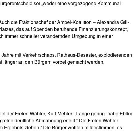
r Bürgerentscheid sei „weder eine vorgezogene Kommunal-
 Auch die Fraktionschef der Ampel-Koalition – Alexandra Gill-
Platzes, das auf Spenden beruhende Finanzierungskonzept,
sich immer schneller verändernden Umgebung in einer
n Jahre mit Verkehrschaos, Rathaus-Desaster, explodierenden
cht länger an den Bürgern vorbei gemacht werden.
chef der Freien Wähler, Kurt Mehler: „Lange genug“ habe Ebling
g eine deutliche Abmahnung erteilt.“ Die Freien Wähler
m Ergebnis ziehen.“ Die Bürger wollten mitbestimmen, es