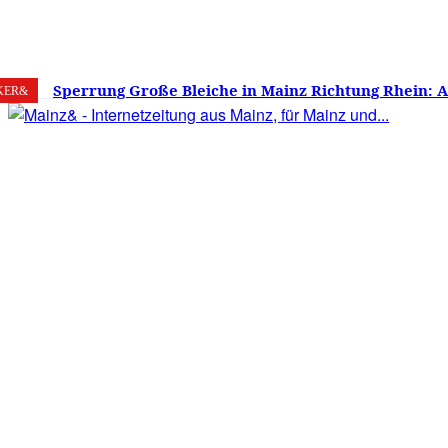
8. August 2026
Mainz
C
21.7
Sperrung Große Bleiche in Mainz Richtung Rhein: 
KER&
verwirrt, Mainzer stinksauer – Haben die Mainzer 
gestimmt?