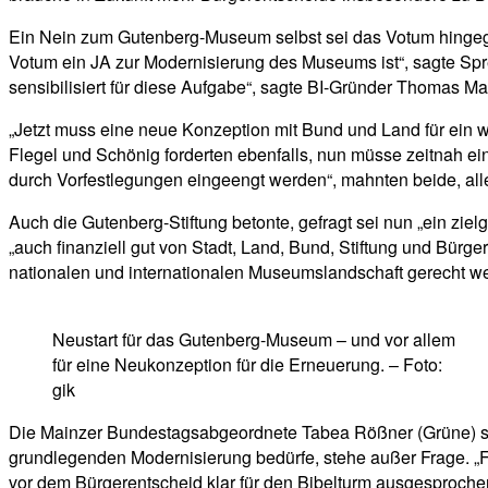
Ein Nein zum Gutenberg-Museum selbst sei das Votum hingegen
Votum ein JA zur Modernisierung des Museums ist“, sagte Spr
sensibilisiert für diese Aufgabe“, sagte BI-Gründer Thomas Ma
„Jetzt muss eine neue Konzeption mit Bund und Land für ein w
Flegel und Schönig forderten ebenfalls, nun müsse zeitnah ei
durch Vorfestlegungen eingeengt werden“, mahnten beide, alle
Auch die Gutenberg-Stiftung betonte, gefragt sei nun „ein zi
„auch finanziell gut von Stadt, Land, Bund, Stiftung und Bü
nationalen und internationalen Museumslandschaft gerecht w
Neustart für das Gutenberg-Museum – und vor allem
für eine Neukonzeption für die Erneuerung. – Foto:
gik
Die Mainzer Bundestagsabgeordnete Tabea Rößner (Grüne) si
grundlegenden Modernisierung bedürfe, stehe außer Frage. „F
vor dem Bürgerentscheid klar für den Bibelturm ausgesprochen