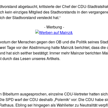
tvorstand abgetaucht, kritisierte der Chef der CDU-Stadtratsf
 kein einziges Mitglied des Stadtvorstands in den vergangene
ch der Stadtvorstand versteckt hat.“
- Werbung -
votum der Menschen gegen den OB und die Politik seines Stadtv
. Zwei Tage vor der Abstimmung hatte Mainz& berichtet, dass die 
 hat sich seither bestätigt: Immer mehr Mainzer berichten Mai
st durch das Lesen unseres Artikels.
den Bibelturm ausgesprochen, einzelne CDU-Vertreter hatten sic
 SPD warf der CDU deshalb „Polemik“ vor: Die CDU habe sich „
m Rathaus. Ebling sei hingegen als Wahlleiter zu Neutralität ver