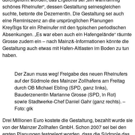
schönes Rheinufer“, dessen Gestaltung seinesgleichen
suchte, betonte die Dezernentin. Die Gestaltung sei auch
eine Reminiszenz an die ursprünglichen Planungen
Kreyßigs für ein Rheinufer mit den typischen periodischen
Absenkungen. „Es war eben auch ein Hafengelände“ räumte
Grosse zudem ein – nach Mainz&-Informationen könnte die
Gestaltung auch etwas mit Hafen-Altlasten im Boden zu tun
haben.
Der Zaun muss weg! Freigabe des neuen Rheinufers
auf der Südmole des Mainzer Zollhafens am Freitag
durch OB Michael Ebling (SPD, ganz links),
Bauderzenentin Marianne Grosse (SPD, in Rot)
sowie Stadtwerke-Chef Daniel Gahr (ganz rechts). –
Foto: gik
Drei Millionen Euro kostete die Gestaltung, bezahlt wurde sie
von der Mainzer Zollhafen GmbH. Schon 2007 sei bei den
ersten Planungen festgelegt worden, dass die Südmole das