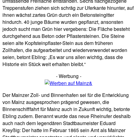
umfassende Freifläche entstanden. Sechs flachgezogene
Treppenstufen ziehen sich schräg zur Uferkante hinunter, auf
ihnen wächst zartes Grün durch ein Betonsteingitter
hindurch. 40 junge Bäume wurden gepflanzt, ansonsten
jedoch sucht man Grün hier vergebens: Die Fläche besteht
durchgehend aus Beton oder Pflastersteinen. Die Steine
seien alte Kopfsteinpflaster-Stein aus dem früheren
Zollhafen, die aufgearbeitet und wiederverwendet worden
seien, betont Ebling: „Es war uns allen wichtig, dass die
Historie ein Stück weit erhalten bleibt.“
- Werbung -
Der Mainzer Zoll- und Binnenhafen sei für die Entwicklung
von Mainz ausgesprochen prägend gewesen, die
Binnenschifffahrt für Mainz auch in Zukunft wichtig, betonte
Ebling zudem. Benannt wurde das neue Rheinufer deshalb
auch nach dem legendären Stadtbaumeister Eduard
Kreyßig: Der hatte im Februar 1865 sein Amt als Mainzer