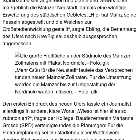
Stadtbaumeister angetreten und plante und verwirklichte
maßgeblich die Mainzer Neustadt, damals eine wichtige
Erweiterung des städtischen Gebietes. „Hier hat Mainz seine
Fesseln abgestreift und die Weichen zur
Großstadtentwicklung gestellt“, sagte Ebling, die Benennung
des Ufers nach Kreyßig sei deshalb ausgesprochen
angemessen.
„Mehr Grün für die Neustadt“ lautete das Versprechen
für den neuen Mainzer Zollhafen. Für die Umsetzung
werden die Mainzer bis zur Umgestaltung der
Nordmole warten müssen. – Foto: gik
Den ersten Eindruck des neuen Ufers fasste ein Journalist
allerdings in andere, klare Worte: „Wieso ist hier alles so
zubetoniert?“, fragte der Kollege. Baudezernentin Marianne
Grosse (SPD) verteidigte indes die Planungen: Für die
Freiraumplanung sei ein städtebaulicher Wettbewerb
durchgeführt worden, das Ergebnis sei „ein wahnsinnig