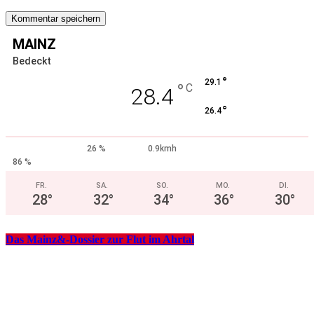
MAINZ
Bedeckt
°
29.1
°
C
28.4
°
26.4
26 %
0.9kmh
86 %
FR.
SA.
SO.
MO.
DI.
28
°
32
°
34
°
36
°
30
°
Das Mainz&-Dossier zur Flut im Ahrtal