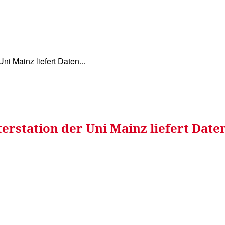
WISSEN&
VERKEHR&
FLUT AHRTAL&
NA
ni Mainz liefert Daten...
erstation der Uni Mainz liefert Date