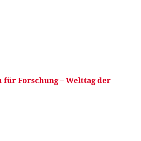
RRETEI&
WEIN&
SPONSORED&
WERBEN AUF
n für Forschung – Welttag der