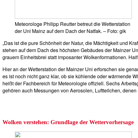
Meteorologe Philipp Reutter betreut die Wetterstation
der Uni Mainz auf dem Dach der Natfak. – Foto: gik
„Das ist die pure Schönheit der Natur, die Mächtigkeit und K
stehen auf dem Dach des höchsten Gebäudes der Mainzer Uni, d
grauem Einheitsbrei statt imposanter Wolkenformationen. Haif
Hier an der Wetterstation der Mainzer Uni erforschen sie gena
es ist noch nicht ganz klar, ob sie kühlende oder wärmende Wir
heißt der Fachbereich für Meteorologie offiziell. Sechs Arbei
gehören auch Messungen von Aerosolen, Luftteilchen, denen e
Wolken verstehen: Grundlage der Wettervorhersage