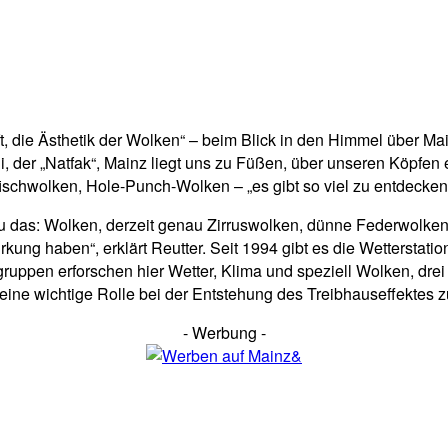
raft, die Ästhetik der Wolken“ – beim Blick in den Himmel übe
er „Natfak“, Mainz liegt uns zu Füßen, über unseren Köpfen er
ischwolken, Hole-Punch-Wolken – „es gibt so viel zu entdecken
u das: Wolken, derzeit genau Zirruswolken, dünne Federwolken a
kung haben“, erklärt Reutter. Seit 1994 gibt es die Wetterstatio
tsgruppen erforschen hier Wetter, Klima und speziell Wolken, d
ine wichtige Rolle bei der Entstehung des Treibhauseffektes 
- Werbung -