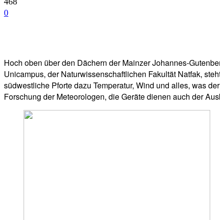
468
0
Facebook
Twitter
Telegram
WhatsA
Hoch oben über den Dächern der Mainzer Johannes-Gutenberg-U
Unicampus, der Naturwissenschaftlichen Fakultät Natfak, ste
südwestliche Pforte dazu Temperatur, Wind und alles, was der M
Forschung der Meteorologen, die Geräte dienen auch der Ausbi