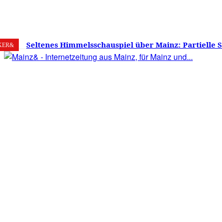
6. August 2026
Mainz
C
29
Seltenes Himmelsschauspiel über Mainz: Partielle 
KER&
am 12. August 2026 – Sonne zu etwa 88 Prozent verd