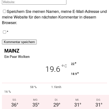
Speichern Sie meinen Namen, meine E-Mail-Adresse und
meine Website für den nächsten Kommentar in diesem
Browser.
*
MAINZ
Ein Paar Wolken
°
22
°
C
19.6
°
18.9
58 %
1.1kmh
16 %
SO.
MO.
DI.
MI.
DO.
36
°
35
°
29
°
31
°
31
°