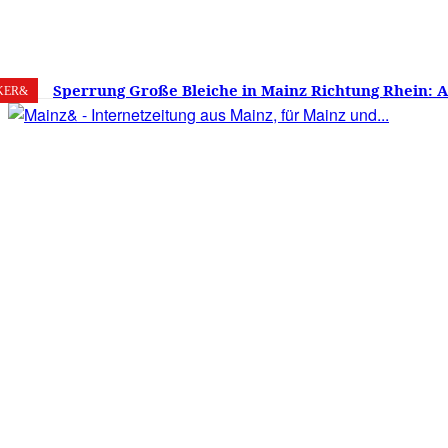
9. August 2026
Mainz
C
34.1
Sperrung Große Bleiche in Mainz Richtung Rhein: 
KER&
verwirrt, Mainzer stinksauer – Haben die Mainzer 
gestimmt?