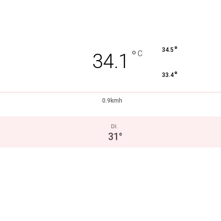
°
34.5
°
C
34.1
°
33.4
0.9kmh
DI.
31
°