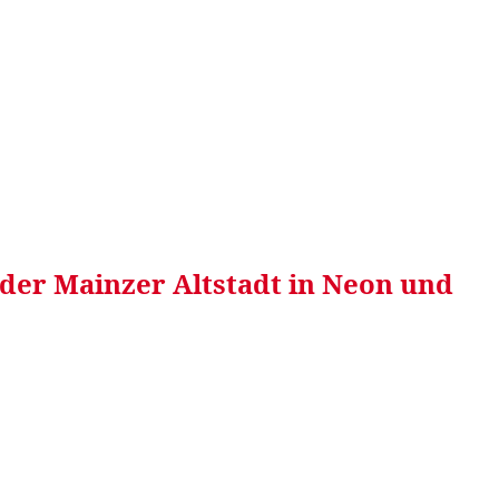
RRETEI&
WEIN&
SPONSORED&
WERBEN AUF
 der Mainzer Altstadt in Neon und