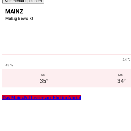
MAINZ
Mäßig Bewölkt
24 %
43 %
SO.
MO.
35
°
34
°
Das Mainz&-Dossier zur Flut im Ahrtal