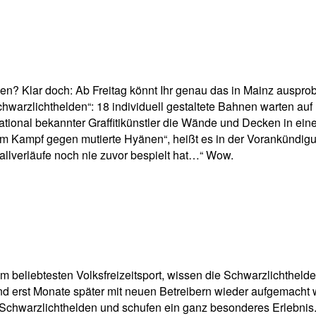
pp
Email
Drucken
len? Klar doch: Ab Freitag könnt Ihr genau das in Mainz ausprobi
chwarzlichthelden“: 18 individuell gestaltete Bahnen warten a
rnational bekannter Graffitikünstler die Wände und Decken in e
beim Kampf gegen mutierte Hyänen“, heißt es in der Vorankündi
allverläufe noch nie zuvor bespielt hat…“ Wow.
m beliebtesten Volksfreizeitsport, wissen die Schwarzlichthelden
d erst Monate später mit neuen Betreibern wieder aufgemacht w
e Schwarzlichthelden und schufen ein ganz besonderes Erlebnis