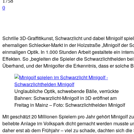
1758
0
Facebook
Twitter
Telegram
WhatsA
Schrille 3D-Graffitikunst, Schwarzlicht und dabei Minigolf spie
ehemaligen Schlecker-Markt in der Holzstraße „Minigolf der S
einmaligen Optik. In 1.000 Stunden Arbeit gestaltete ein inte
Effekten. So „begleiten die Spieler die Schwarzlichthelden 
Überhand, und der Minigolfer die Erkenntnis, dass er solche B
Unglaubliche Optik, schwebende Bälle, verrückte
Bahnen: Schwarzlicht-Minigolf in 3D eröffnet am
Freitag in Mainz – Foto: Schwarzlichthelden Minigolf
Mit geschätzt 20 Millionen Spielern pro Jahr gehört Minigolf zu
beliebte Anlage im Volkspark dicht gemacht werden musste un
daher erst ab dem Frühjahr – viel zu schade, dachten sich di