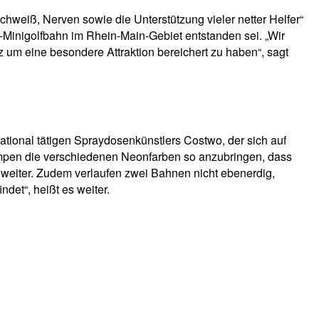
weiß, Nerven sowie die Unterstützung vieler netter Helfer“
t-Minigolfbahn im Rhein-Main-Gebiet entstanden sei. „Wir
nz um eine besondere Attraktion bereichert zu haben“, sagt
tional tätigen Spraydosenkünstlers Costwo, der sich auf
tlampen die verschiedenen Neonfarben so anzubringen, dass
r weiter. Zudem verlaufen zwei Bahnen nicht ebenerdig,
det“, heißt es weiter.