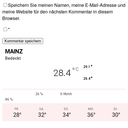
Speichern Sie meinen Namen, meine E-Mail-Adresse und
meine Website für den nächsten Kommentar in diesem
Browser.
*
MAINZ
Bedeckt
°
29.1
°
C
28.4
°
26.4
26 %
0.9kmh
86 %
FR.
SA.
SO.
MO.
DI.
28
°
32
°
34
°
36
°
30
°