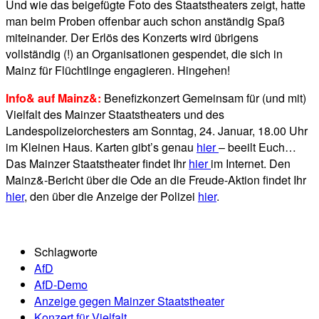
Und wie das beigefügte Foto des Staatstheaters zeigt, hatte
man beim Proben offenbar auch schon anständig Spaß
miteinander. Der Erlös des Konzerts wird übrigens
vollständig (!) an Organisationen gespendet, die sich in
Mainz für Flüchtlinge engagieren. Hingehen!
Info& auf Mainz&:
Benefizkonzert Gemeinsam für (und mit)
Vielfalt des Mainzer Staatstheaters und des
Landespolizeiorchesters am Sonntag, 24. Januar, 18.00 Uhr
im Kleinen Haus. Karten gibt’s genau
hier
– beeilt Euch…
Das Mainzer Staatstheater findet Ihr
hier
im Internet. Den
Mainz&-Bericht über die Ode an die Freude-Aktion findet Ihr
hier
, den über die Anzeige der Polizei
hier
.
Schlagworte
AfD
AfD-Demo
Anzeige gegen Mainzer Staatstheater
Konzert für Vielfalt