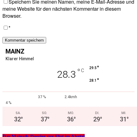
Speichern Sie meinen Namen, meine E-Mail-Adresse und
meine Website für den nächsten Kommentar in diesem
Browser.
*
MAINZ
Klarer Himmel
°
29.5
°
C
28.3
°
28.1
37 %
2.4kmh
4 %
SA.
SO.
MO.
DI.
MI.
32
°
37
°
36
°
29
°
31
°
Das Mainz&-Dossier zur Flut im Ahrtal