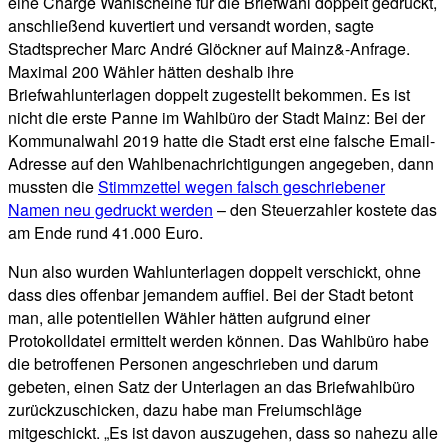
eine Charge Wahlscheine für die Briefwahl doppelt gedruckt,
anschließend kuvertiert und versandt worden, sagte
Stadtsprecher Marc André Glöckner auf Mainz&-Anfrage.
Maximal 200 Wähler hätten deshalb ihre
Briefwahlunterlagen doppelt zugestellt bekommen. Es ist
nicht die erste Panne im Wahlbüro der Stadt Mainz: Bei der
Kommunalwahl 2019 hatte die Stadt erst eine falsche Email-
Adresse auf den Wahlbenachrichtigungen angegeben, dann
mussten die
Stimmzettel wegen falsch geschriebener
Namen neu gedruckt werden
– den Steuerzahler kostete das
am Ende rund 41.000 Euro.
Nun also wurden Wahlunterlagen doppelt verschickt, ohne
dass dies offenbar jemandem auffiel. Bei der Stadt betont
man, alle potentiellen Wähler hätten aufgrund einer
Protokolldatei ermittelt werden können. Das Wahlbüro habe
die betroffenen Personen angeschrieben und darum
gebeten, einen Satz der Unterlagen an das Briefwahlbüro
zurückzuschicken, dazu habe man Freiumschläge
mitgeschickt. „Es ist davon auszugehen, dass so nahezu alle