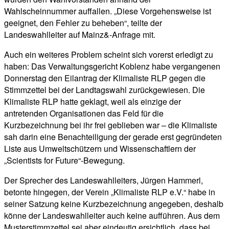
Wahlscheinnummer auffallen. „Diese Vorgehensweise ist
geeignet, den Fehler zu beheben“, teilte der
Landeswahlleiter auf Mainz&-Anfrage mit.
Auch ein weiteres Problem scheint sich vorerst erledigt zu
haben: Das Verwaltungsgericht Koblenz habe vergangenen
Donnerstag den Eilantrag der Klimaliste RLP gegen die
Stimmzettel bei der Landtagswahl zurückgewiesen. Die
Klimaliste RLP hatte geklagt, weil als einzige der
antretenden Organisationen das Feld für die
Kurzbezeichnung bei ihr frei geblieben war – die Klimaliste
sah darin eine Benachteiligung der gerade erst gegründeten
Liste aus Umweltschützern und Wissenschaftlern der
„Scientists for Future“-Bewegung.
Der Sprecher des Landeswahlleiters, Jürgen Hammerl,
betonte hingegen, der Verein „Klimaliste RLP e.V.“ habe in
seiner Satzung keine Kurzbezeichnung angegeben, deshalb
könne der Landeswahlleiter auch keine aufführen. Aus dem
Musterstimmzettel sei aber eindeutig ersichtlich, dass bei