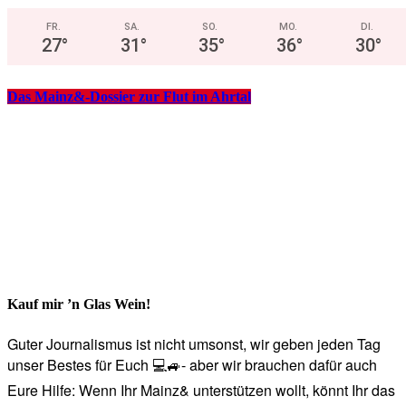
FR.
SA.
SO.
MO.
DI.
27
°
31
°
35
°
36
°
30
°
Das Mainz&-Dossier zur Flut im Ahrtal
Kauf mir ’n Glas Wein!
Guter Journalismus ist nicht umsonst, wir geben jeden Tag
unser Bestes für Euch 💻🚙- aber wir brauchen dafür auch
Eure Hilfe: Wenn Ihr Mainz& unterstützen wollt, könnt Ihr das