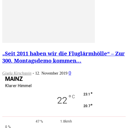
„Seit 2011 haben wir die Fluglärmhölle“ – Zur
300. Montagsdemo kommen...
-
0
Gisela Kirschstein
12. November 2019
MAINZ
Klarer Himmel
°
23.1
°
C
22
°
20.7
47 %
1.8kmh
0 %