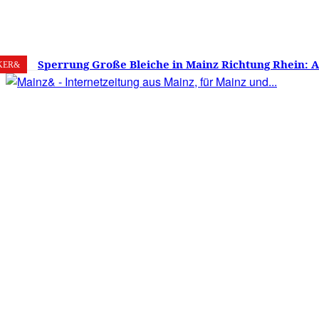
8. August 2026
Mainz
C
28.3
Sperrung Große Bleiche in Mainz Richtung Rhein: 
KER&
verwirrt, Mainzer stinksauer – Haben die Mainzer 
gestimmt?