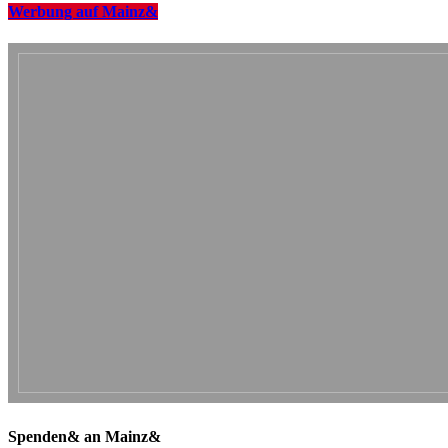
Werbung auf Mainz&
Spenden& an Mainz&