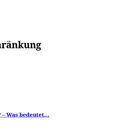
WISSEN&
VERKEHR&
FLUT AHRTAL&
NA
hränkung
 – Was bedeutet...