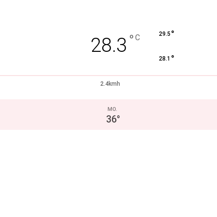
°
29.5
°
C
28.3
°
28.1
2.4kmh
MO.
36
°