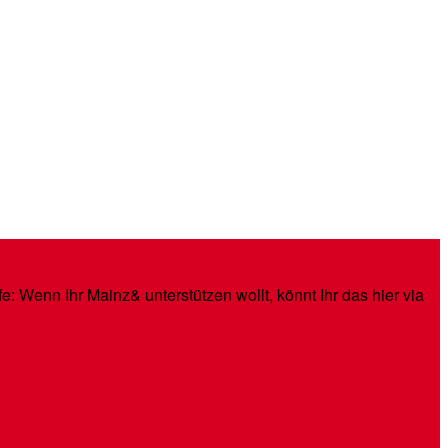
: Wenn Ihr Mainz& unterstützen wollt, könnt Ihr das hier via