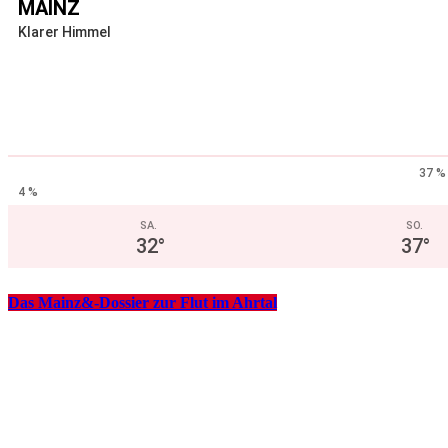
MAINZ
Klarer Himmel
37 %
4 %
SA.
SO.
32
°
37
°
Das Mainz&-Dossier zur Flut im Ahrtal