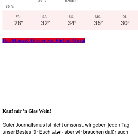
26 %
0.9kmh
86 %
FR.
SA.
SO.
MO.
DI.
28
°
32
°
34
°
36
°
30
°
Das Mainz&-Dossier zur Flut im Ahrtal
Kauf mir ’n Glas Wein!
Guter Journalismus ist nicht umsonst, wir geben jeden Tag
unser Bestes für Euch 💻🚙- aber wir brauchen dafür auch