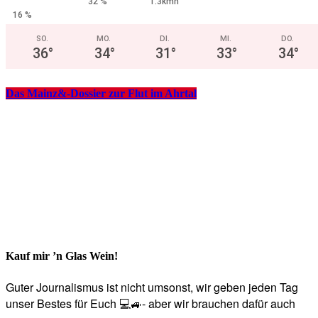
32 %
1.3kmh
16 %
SO.
MO.
DI.
MI.
DO.
36
°
34
°
31
°
33
°
34
°
Das Mainz&-Dossier zur Flut im Ahrtal
Kauf mir ’n Glas Wein!
Guter Journalismus ist nicht umsonst, wir geben jeden Tag
unser Bestes für Euch 💻🚙- aber wir brauchen dafür auch