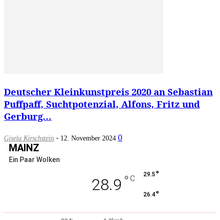
Deutscher Kleinkunstpreis 2020 an Sebastian
Puffpaff, Suchtpotenzial, Alfons, Fritz und
Gerburg...
-
0
Gisela Kirschstein
12. November 2024
MAINZ
Ein Paar Wolken
°
29.5
°
C
28.9
°
26.4