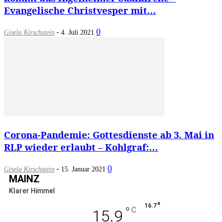
Evangelische Christvesper mit...
-
0
Gisela Kirschstein
4. Juli 2021
Corona-Pandemie: Gottesdienste ab 3. Mai in
RLP wieder erlaubt – Kohlgraf:...
-
0
Gisela Kirschstein
15. Januar 2021
MAINZ
Klarer Himmel
°
16.7
°
C
15.9