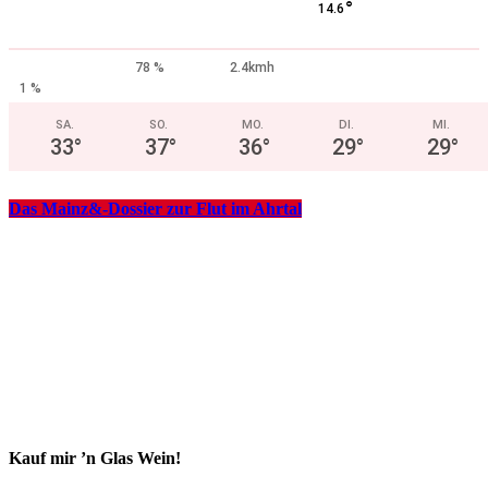
°
14.6
78 %
2.4kmh
1 %
SA.
SO.
MO.
DI.
MI.
33
°
37
°
36
°
29
°
29
°
Das Mainz&-Dossier zur Flut im Ahrtal
Kauf mir ’n Glas Wein!