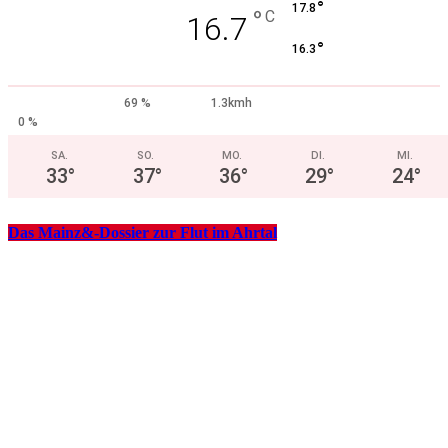
°
17.8
°
C
16.7
°
16.3
69 %
1.3kmh
0 %
SA.
SO.
MO.
DI.
MI.
33
°
37
°
36
°
29
°
24
°
Das Mainz&-Dossier zur Flut im Ahrtal