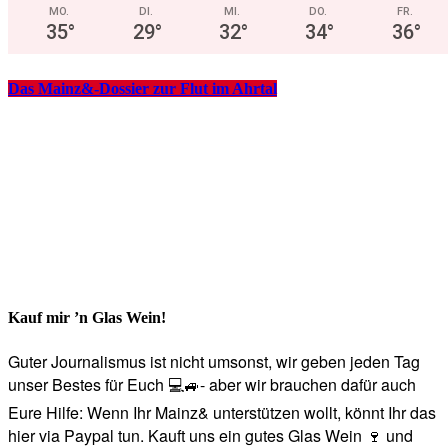
MO.
DI.
MI.
DO.
FR.
35
°
29
°
32
°
34
°
36
°
Das Mainz&-Dossier zur Flut im Ahrtal
Kauf mir ’n Glas Wein!
Guter Journalismus ist nicht umsonst, wir geben jeden Tag
unser Bestes für Euch 💻🚙- aber wir brauchen dafür auch
Eure Hilfe: Wenn Ihr Mainz& unterstützen wollt, könnt Ihr das
hier via Paypal tun. Kauft uns ein gutes Glas Wein 🍷 und