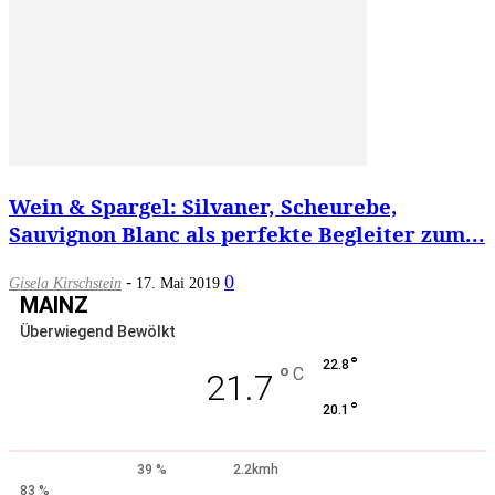
Wein & Spargel: Silvaner, Scheurebe,
Sauvignon Blanc als perfekte Begleiter zum...
-
0
Gisela Kirschstein
17. Mai 2019
MAINZ
Überwiegend Bewölkt
°
22.8
°
C
21.7
°
20.1
39 %
2.2kmh
83 %