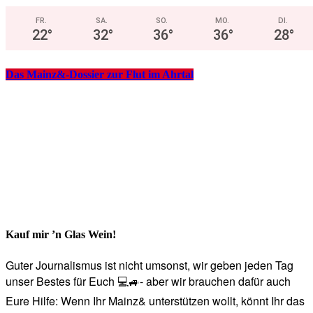
FR.
SA.
SO.
MO.
DI.
22
°
32
°
36
°
36
°
28
°
Das Mainz&-Dossier zur Flut im Ahrtal
Kauf mir ’n Glas Wein!
Guter Journalismus ist nicht umsonst, wir geben jeden Tag
unser Bestes für Euch 💻🚙- aber wir brauchen dafür auch
Eure Hilfe: Wenn Ihr Mainz& unterstützen wollt, könnt Ihr das