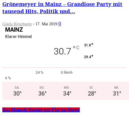
Grönemeyer in Mainz – Grandiose Party mit
tausend Hits, Politik und...
-
0
Gisela Kirschstein
17. Mai 2019
MAINZ
Klarer Himmel
°
31.8
°
C
30.7
°
29.4
24 %
0.5kmh
6 %
SA.
SO.
MO.
DI.
MI.
30
°
36
°
34
°
28
°
31
°
Das Mainz&-Dossier zur Flut im Ahrtal