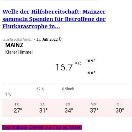
Welle der Hilfsbereitschaft: Mainzer
sammeln Spenden für Betroffene der
Flutkatastrophe in...
-
0
Gisela Kirschstein
11. Juli 2022
MAINZ
Klarer Himmel
°
16.9
°
C
16.7
°
15.8
62 %
0.9kmh
1 %
FR.
SA.
SO.
MO.
DI.
27
°
31
°
34
°
37
°
30
°
Das Mainz&-Dossier zur Flut im Ahrtal