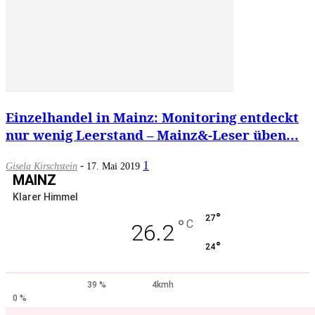
Einzelhandel in Mainz: Monitoring entdeckt
nur wenig Leerstand – Mainz&-Leser üben...
-
1
Gisela Kirschstein
17. Mai 2019
MAINZ
Klarer Himmel
°
27
°
C
26.2
°
24
39 %
4kmh
0 %