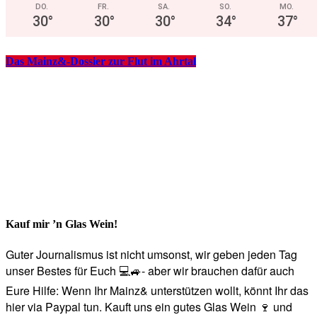
DO.
FR.
SA.
SO.
MO.
30
°
30
°
30
°
34
°
37
°
Das Mainz&-Dossier zur Flut im Ahrtal
Kauf mir ’n Glas Wein!
Guter Journalismus ist nicht umsonst, wir geben jeden Tag
unser Bestes für Euch 💻🚙- aber wir brauchen dafür auch
Eure Hilfe: Wenn Ihr Mainz& unterstützen wollt, könnt Ihr das
hier via Paypal tun. Kauft uns ein gutes Glas Wein 🍷 und