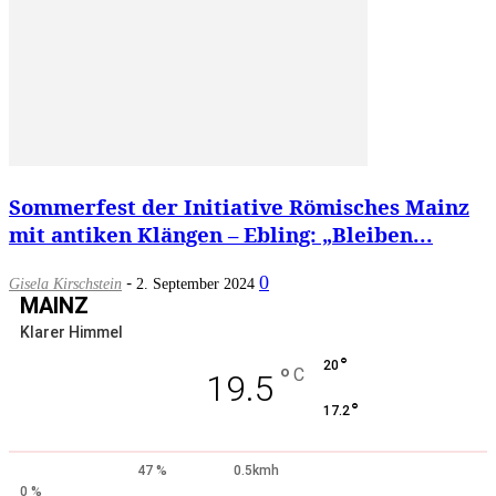
Sommerfest der Initiative Römisches Mainz
mit antiken Klängen – Ebling: „Bleiben...
-
0
Gisela Kirschstein
2. September 2024
MAINZ
Klarer Himmel
°
20
°
C
19.5
°
17.2
47 %
0.5kmh
0 %