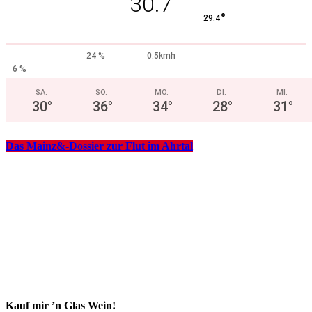
30.7
°
29.4
24 %
0.5kmh
6 %
SA.
SO.
MO.
DI.
MI.
30
°
36
°
34
°
28
°
31
°
Das Mainz&-Dossier zur Flut im Ahrtal
Kauf mir ’n Glas Wein!