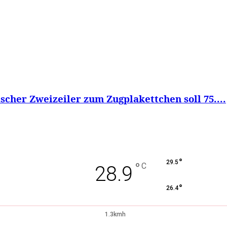
scher Zweizeiler zum Zugplakettchen soll 75....
°
29.5
°
C
28.9
°
26.4
1.3kmh