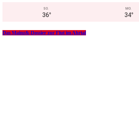
SO.
MO.
36
°
34
°
Das Mainz&-Dossier zur Flut im Ahrtal