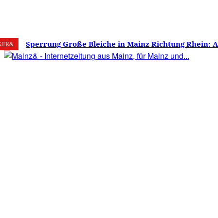
9. August 2026
Mainz
C
28.9
Sperrung Große Bleiche in Mainz Richtung Rhein: 
KER&
verwirrt, Mainzer stinksauer – Haben die Mainzer 
gestimmt?