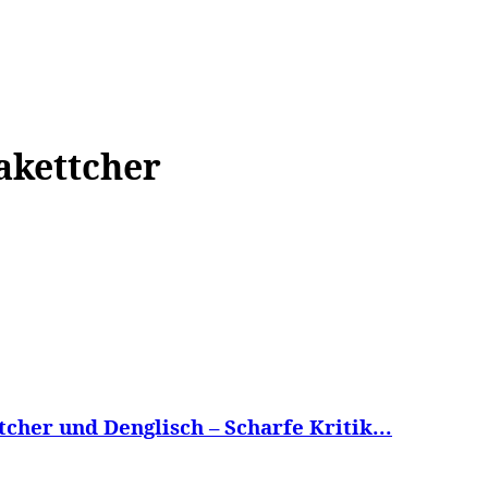
WISSEN&
VERKEHR&
FLUT AHRTAL&
NA
akettcher
cher und Denglisch – Scharfe Kritik...