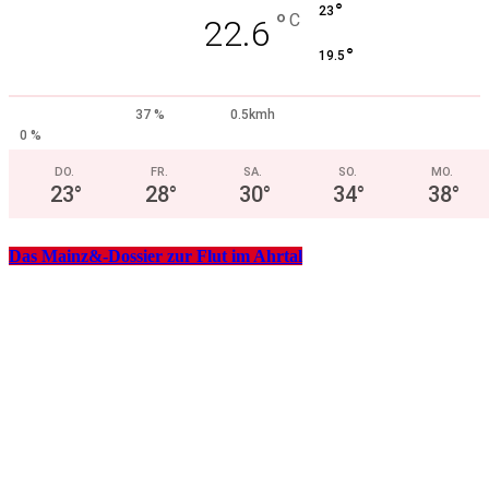
°
23
°
C
22.6
°
19.5
37 %
0.5kmh
0 %
DO.
FR.
SA.
SO.
MO.
23
°
28
°
30
°
34
°
38
°
Das Mainz&-Dossier zur Flut im Ahrtal