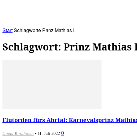
RATHAUS&
ALLES&
MITGLIEDSKONTO
Start
Schlagworte
Prinz Mathias I.
Schlagwort: Prinz Mathias I
Flutorden fürs Ahrtal: Karnevalsprinz Mathias
-
0
Gisela Kirschstein
11. Juli 2022