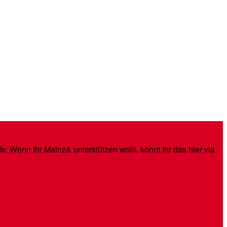
: Wenn Ihr Mainz& unterstützen wollt, könnt Ihr das hier via