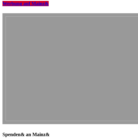
Werbung auf Mainz&
Spenden& an Mainz&