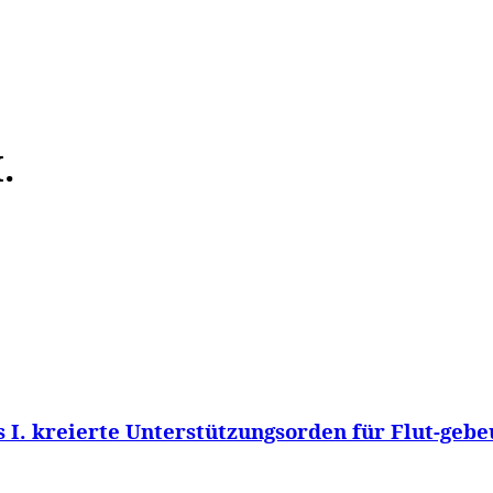
WISSEN&
VERKEHR&
FLUT AHRTAL&
NA
.
 I. kreierte Unterstützungsorden für Flut-gebe