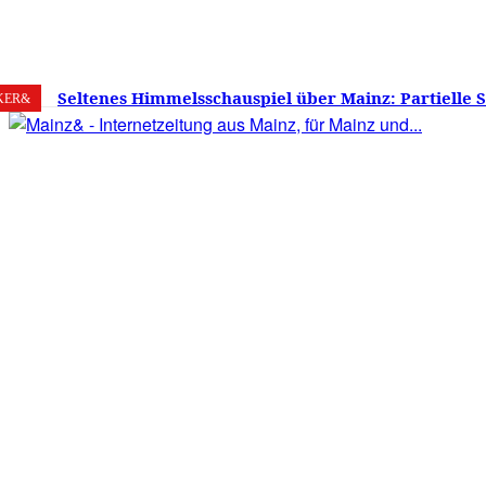
6. August 2026
Mainz
C
29
Seltenes Himmelsschauspiel über Mainz: Partielle 
KER&
am 12. August 2026 – Sonne zu etwa 88 Prozent verd