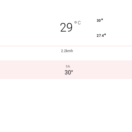
°
30
°
C
29
°
27.4
2.2kmh
SA.
30
°