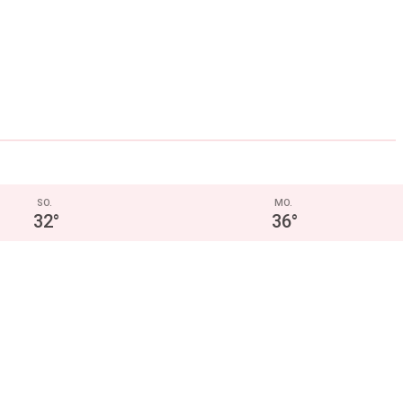
SO.
MO.
32
°
36
°