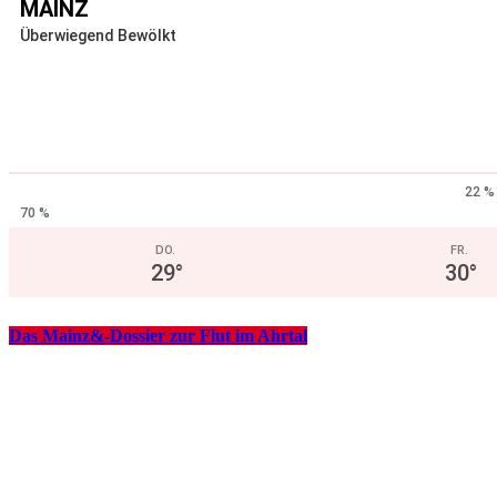
MAINZ
Überwiegend Bewölkt
22 %
70 %
DO.
FR.
29
°
30
°
Das Mainz&-Dossier zur Flut im Ahrtal