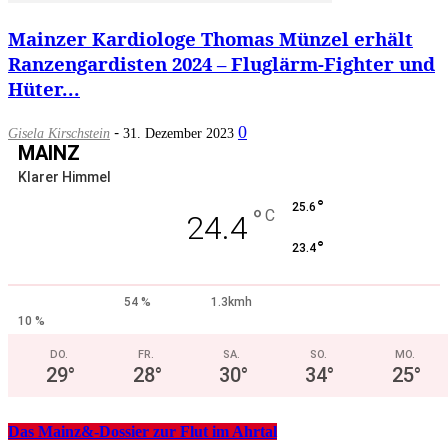
Mainzer Kardiologe Thomas Münzel erhält
Ranzengardisten 2024 – Fluglärm-Fighter und
Hüter...
-
0
Gisela Kirschstein
31. Dezember 2023
MAINZ
Klarer Himmel
°
25.6
°
C
24.4
°
23.4
54 %
1.3kmh
10 %
DO.
FR.
SA.
SO.
MO.
29
°
28
°
30
°
34
°
25
°
Das Mainz&-Dossier zur Flut im Ahrtal