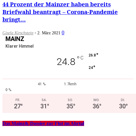
44 Prozent der Mainzer haben bereits
Briefwahl beantragt – Corona-Pandemie
bringt...
-
0
Gisela Kirschstein
2. März 2021
MAINZ
Klarer Himmel
°
26.8
°
C
24.8
°
24
41 %
1.7kmh
0 %
FR.
SA.
SO.
MO.
DI.
27
°
31
°
35
°
36
°
30
°
Das Mainz&-Dossier zur Flut im Ahrtal