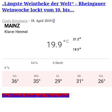
„Längste Weintheke der Welt“ – Rheingauer
Weinwoche lockt vom 10. bis...
-
0
Gisela Kirschstein
18. April 2019
MAINZ
Klarer Himmel
°
21.2
°
C
19.9
°
18.5
54 %
0.5kmh
6 %
SO.
MO.
DI.
MI.
DO.
36
°
35
°
29
°
31
°
26
°
Das Mainz&-Dossier zur Flut im Ahrtal