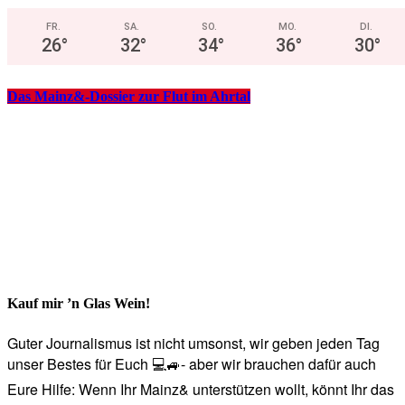
FR.
SA.
SO.
MO.
DI.
26
°
32
°
34
°
36
°
30
°
Das Mainz&-Dossier zur Flut im Ahrtal
Kauf mir ’n Glas Wein!
Guter Journalismus ist nicht umsonst, wir geben jeden Tag
unser Bestes für Euch 💻🚙- aber wir brauchen dafür auch
Eure Hilfe: Wenn Ihr Mainz& unterstützen wollt, könnt Ihr das