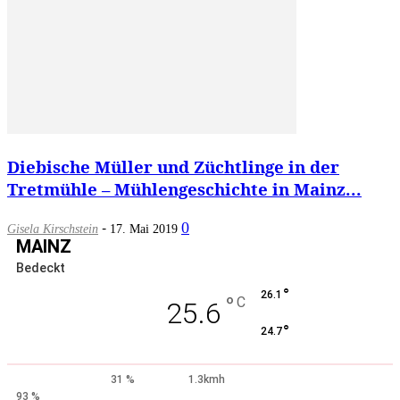
Diebische Müller und Züchtlinge in der
Tretmühle – Mühlengeschichte in Mainz...
-
0
Gisela Kirschstein
17. Mai 2019
MAINZ
Bedeckt
°
26.1
°
C
25.6
°
24.7
31 %
1.3kmh
93 %