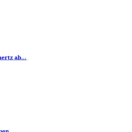
ertz ab...
en...