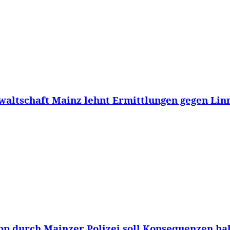
altschaft Mainz lehnt Ermittlungen gegen Linn
p durch Mainzer Polizei soll Konsequenzen hab