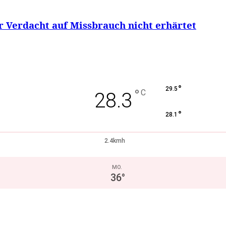
r Verdacht auf Missbrauch nicht erhärtet
°
29.5
°
C
28.3
°
28.1
2.4kmh
MO.
36
°