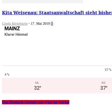
Kita Weisenau: Staatsanwaltschaft sieht bishe
-
0
Gisela Kirschstein
17. Mai 2019
MAINZ
Klarer Himmel
37 %
4 %
SA.
SO.
32
°
37
°
Das Mainz&-Dossier zur Flut im Ahrtal