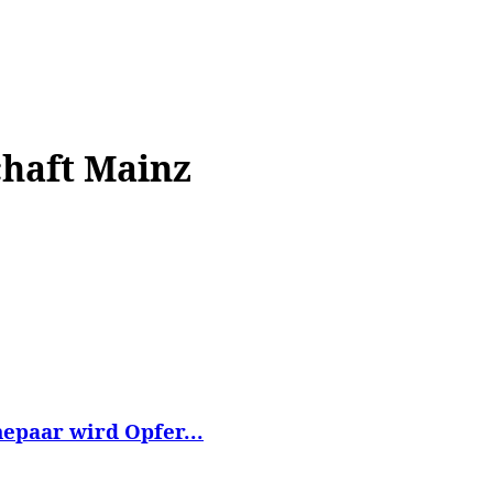
WISSEN&
VERKEHR&
FLUT AHRTAL&
NA
chaft Mainz
epaar wird Opfer...