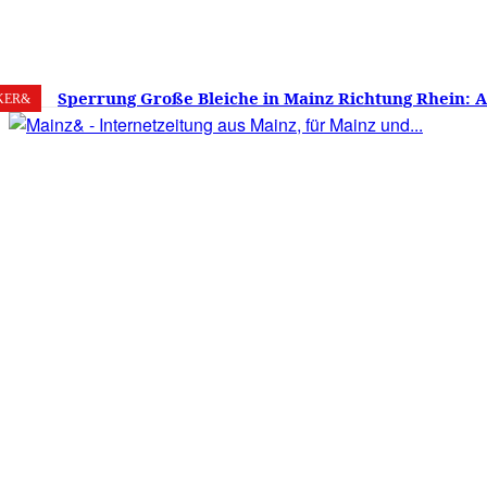
8. August 2026
Mainz
C
28.3
Sperrung Große Bleiche in Mainz Richtung Rhein: 
KER&
verwirrt, Mainzer stinksauer – Haben die Mainzer 
gestimmt?