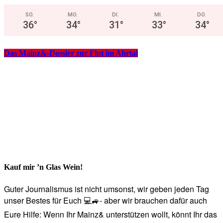
SO.
MO.
DI.
MI.
DO.
36
°
34
°
31
°
33
°
34
°
Das Mainz&-Dossier zur Flut im Ahrtal
Kauf mir ’n Glas Wein!
Guter Journalismus ist nicht umsonst, wir geben jeden Tag
unser Bestes für Euch 💻🚙- aber wir brauchen dafür auch
Eure Hilfe: Wenn Ihr Mainz& unterstützen wollt, könnt Ihr das