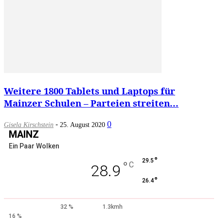
Weitere 1800 Tablets und Laptops für
Mainzer Schulen – Parteien streiten...
-
0
Gisela Kirschstein
25. August 2020
MAINZ
Ein Paar Wolken
°
29.5
°
C
28.9
°
26.4
32 %
1.3kmh
16 %