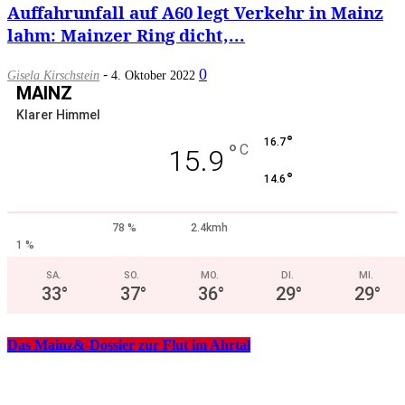
Auffahrunfall auf A60 legt Verkehr in Mainz
lahm: Mainzer Ring dicht,...
-
0
Gisela Kirschstein
4. Oktober 2022
MAINZ
Klarer Himmel
°
16.7
°
C
15.9
°
14.6
78 %
2.4kmh
1 %
SA.
SO.
MO.
DI.
MI.
33
°
37
°
36
°
29
°
29
°
Das Mainz&-Dossier zur Flut im Ahrtal