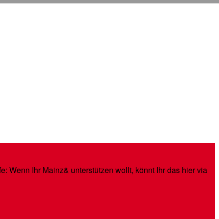
: Wenn Ihr Mainz& unterstützen wollt, könnt Ihr das hier via