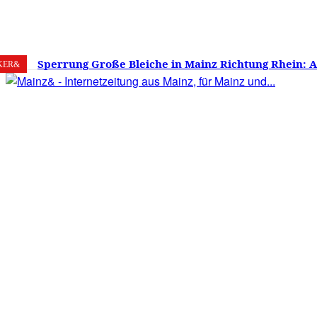
7. August 2026
Mainz
C
21.7
Sperrung Große Bleiche in Mainz Richtung Rhein: 
KER&
verwirrt, Mainzer stinksauer – Haben die Mainzer 
gestimmt?