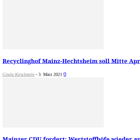
Recyclinghof Mainz-Hechtsheim soll Mitte Apri
-
0
Gisela Kirschstein
3. März 2021
Mainzer CDU fordert: Wertstoffhöfe wieder a