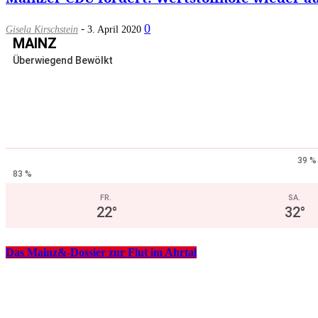
-
0
Gisela Kirschstein
3. April 2020
MAINZ
Überwiegend Bewölkt
39 %
83 %
FR.
SA.
22
°
32
°
Das Mainz&-Dossier zur Flut im Ahrtal