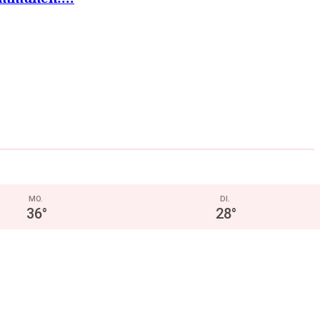
MO.
DI.
36
°
28
°