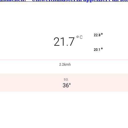
°
22.8
°
C
21.7
°
20.1
2.2kmh
SO.
36
°