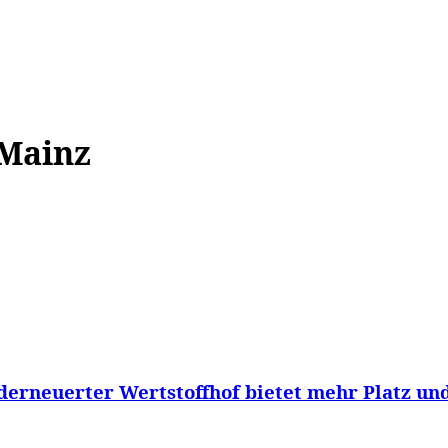
WISSEN&
VERKEHR&
FLUT AHRTAL&
NA
 Mainz
derneuerter Wertstoffhof bietet mehr Platz und