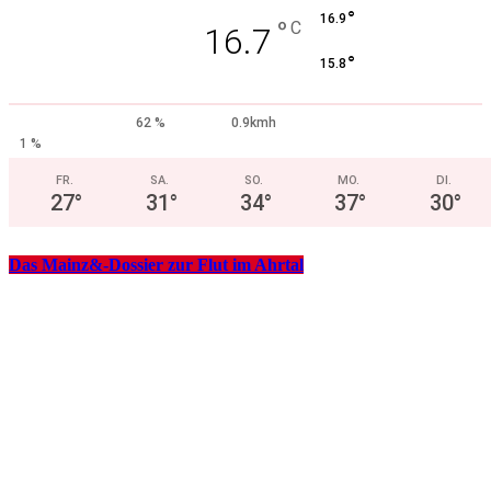
°
16.9
°
C
16.7
°
15.8
62 %
0.9kmh
1 %
FR.
SA.
SO.
MO.
DI.
27
°
31
°
34
°
37
°
30
°
Das Mainz&-Dossier zur Flut im Ahrtal