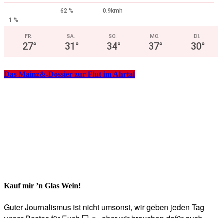
62 %
0.9kmh
1 %
FR.
SA.
SO.
MO.
DI.
27
°
31
°
34
°
37
°
30
°
Das Mainz&-Dossier zur Flut im Ahrtal
Kauf mir ’n Glas Wein!
Guter Journalismus ist nicht umsonst, wir geben jeden Tag