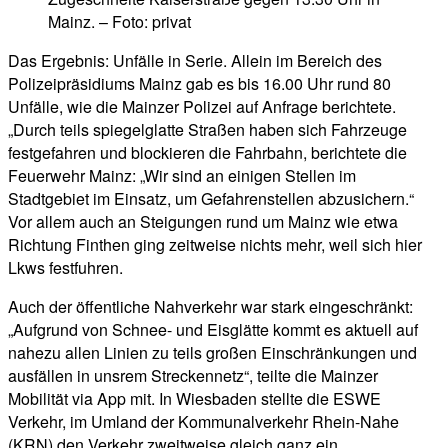
Mainz. – Foto: privat
Das Ergebnis: Unfälle in Serie. Allein im Bereich des
Polizeipräsidiums Mainz gab es bis 16.00 Uhr rund 80
Unfälle, wie die Mainzer Polizei auf Anfrage berichtete.
„Durch teils spiegelglatte Straßen haben sich Fahrzeuge
festgefahren und blockieren die Fahrbahn, berichtete die
Feuerwehr Mainz: „Wir sind an einigen Stellen im
Stadtgebiet im Einsatz, um Gefahrenstellen abzusichern.“
Vor allem auch an Steigungen rund um Mainz wie etwa
Richtung Finthen ging zeitweise nichts mehr, weil sich hier
Lkws festfuhren.
Auch der öffentliche Nahverkehr war stark eingeschränkt:
„Aufgrund von Schnee- und Eisglätte kommt es aktuell auf
nahezu allen Linien zu teils großen Einschränkungen und
ausfällen in unsrem Streckennetz“, teilte die Mainzer
Mobilität via App mit. In Wiesbaden stellte die ESWE
Verkehr, im Umland der Kommunalverkehr Rhein-Nahe
(KRN) den Verkehr zweitweise gleich ganz ein.