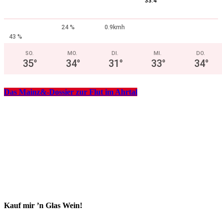
°
33.4
24 %
0.9kmh
43 %
SO.
MO.
DI.
MI.
DO.
35
°
34
°
31
°
33
°
34
°
Das Mainz&-Dossier zur Flut im Ahrtal
Kauf mir ’n Glas Wein!