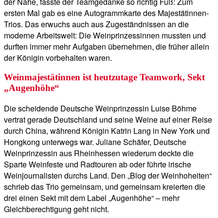
der Nahe, fasste der Teamgedanke so richtig Fuß: Zum
ersten Mal gab es eine Autogrammkarte des Majestätinnen-
Trios. Das erwuchs auch aus Zugeständnissen an die
moderne Arbeitswelt: Die Weinprinzessinnen mussten und
durften immer mehr Aufgaben übernehmen, die früher allein
der Königin vorbehalten waren.
Weinmajestätinnen ist heutzutage Teamwork, Sekt
„Augenhöhe“
Die scheidende Deutsche Weinprinzessin Luise Böhme
vertrat gerade Deutschland und seine Weine auf einer Reise
durch China, während Königin Katrin Lang in New York und
Hongkong unterwegs war. Juliane Schäfer, Deutsche
Weinprinzessin aus Rheinhessen wiederum deckte die
Sparte Weinfeste und Radtouren ab oder führte irische
Weinjournalisten durchs Land. Den „Blog der Weinhoheiten“
schrieb das Trio gemeinsam, und gemeinsam kreierten die
drei einen Sekt mit dem Label „Augenhöhe“ – mehr
Gleichberechtigung geht nicht.