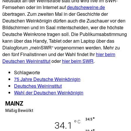
Neustadt an der Weinstraße statt und wird live im SWR-
Fernsehen oder im Internet auf
deutscheweine.de
übertragen. Zum zweiten Mal in der Geschichte der
Deutschen Weinkönigin dürfen auch die Zuschauer vor den
Bildschirmen und im Saal mitentscheiden, wer die höchste
Deutsche Weinkrone tragen soll. Die Publikumsabstimmung
kann über das Handy, Tablet oder am Laptop über das
Dialogforum „meinSWR“ vorgenommen werden. Mehr zu
den fünf Finalistinnen und der Wahl findet Ihr
hier beim
Deutschen Weininstitut
oder
hier beim SWR
.
Schlagworte
75 Jahre Deutsche Weinkönigin
Deutsches Weininstitut
Wahl der Deutschen Weinkönigin
MAINZ
Mäßig Bewölkt
°
34.5
°
C
34.1