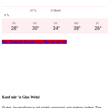
47 %
0.5kmh
0 %
FR.
SA.
SO.
MO.
DI.
28
°
30
°
34
°
38
°
26
°
Das Mainz&-Dossier zur Flut im Ahrtal
Kauf mir ’n Glas Wein!
Guter Journalismus ist nicht umsonst, wir geben jeden Tag