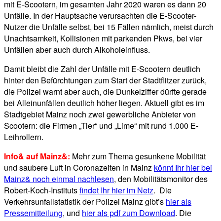
mit E-Scootern, im gesamten Jahr 2020 waren es dann 20
Unfälle. In der Hauptsache verursachten die E-Scooter-
Nutzer die Unfälle selbst, bei 15 Fällen nämlich, meist durch
Unachtsamkeit, Kollisionen mit parkenden Pkws, bei vier
Unfällen aber auch durch Alkoholeinfluss.
Damit bleibt die Zahl der Unfälle mit E-Scootern deutlich
hinter den Befürchtungen zum Start der Stadtflitzer zurück,
die Polizei warnt aber auch, die Dunkelziffer dürfte gerade
bei Alleinunfällen deutlich höher liegen. Aktuell gibt es im
Stadtgebiet Mainz noch zwei gewerbliche Anbieter von
Scootern: die Firmen „Tier“ und „Lime“ mit rund 1.000 E-
Leihrollern.
Info& auf Mainz&:
Mehr zum Thema gesunkene Mobilität
und saubere Luft in Coronazeiten in Mainz
könnt Ihr hier bei
Mainz& noch einmal nachlesen
, den Mobilitätsmonitor des
Robert-Koch-Instituts
findet Ihr hier im Netz
. Die
Verkehrsunfallstatistik der Polizei Mainz gibt’s
hier als
Pressemitteilung
, und
hier als pdf zum Download
. Die