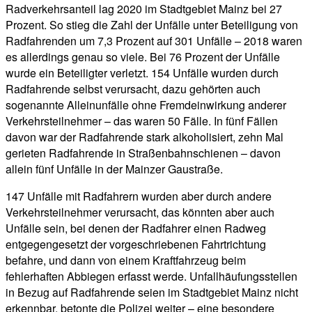
Radverkehrsanteil lag 2020 im Stadtgebiet Mainz bei 27
Prozent. So stieg die Zahl der Unfälle unter Beteiligung von
Radfahrenden um 7,3 Prozent auf 301 Unfälle – 2018 waren
es allerdings genau so viele. Bei 76 Prozent der Unfälle
wurde ein Beteiligter verletzt. 154 Unfälle wurden durch
Radfahrende selbst verursacht, dazu gehörten auch
sogenannte Alleinunfälle ohne Fremdeinwirkung anderer
Verkehrsteilnehmer – das waren 50 Fälle. In fünf Fällen
davon war der Radfahrende stark alkoholisiert, zehn Mal
gerieten Radfahrende in Straßenbahnschienen – davon
allein fünf Unfälle in der Mainzer Gaustraße.
147 Unfälle mit Radfahrern wurden aber durch andere
Verkehrsteilnehmer verursacht, das könnten aber auch
Unfälle sein, bei denen der Radfahrer einen Radweg
entgegengesetzt der vorgeschriebenen Fahrtrichtung
befahre, und dann von einem Kraftfahrzeug beim
fehlerhaften Abbiegen erfasst werde. Unfallhäufungsstellen
in Bezug auf Radfahrende seien im Stadtgebiet Mainz nicht
erkennbar, betonte die Polizei weiter – eine besondere